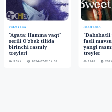
PREMYERA
PREMYERA
"Agata: Hamma vaqt"
"Dahshatli u
serili O'zbek tilida
fasli mavs
birinchi rasmiy
yangi rasmi
treyleri
treyler
3 344
2024-07-12 04:55
1 745
2024