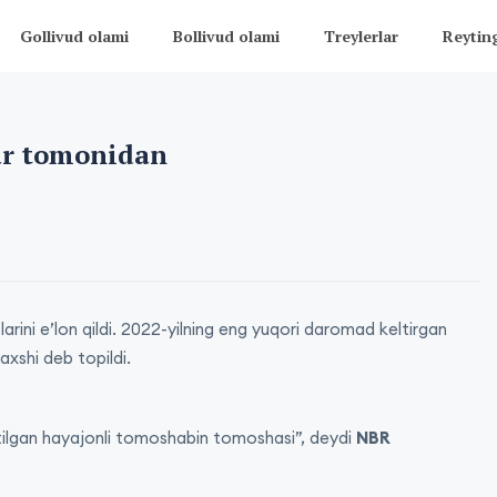
Gollivud olami
Bollivud olami
Treylerlar
Reytin
ar tomonidan
arini e’lon qildi. 2022-yilning eng yuqori daromad keltirgan
axshi deb topildi.
atilgan hayajonli tomoshabin tomoshasi”, deydi
NBR