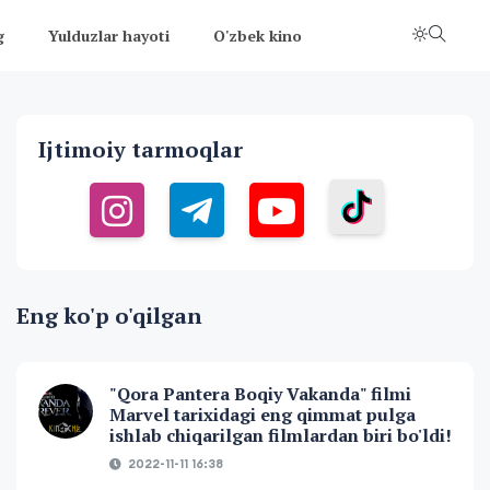
g
Yulduzlar hayoti
O'zbek kino
Ijtimoiy tarmoqlar
Eng ko'p o'qilgan
"Qora Pantera Boqiy Vakanda" filmi
Marvel tarixidagi eng qimmat pulga
ishlab chiqarilgan filmlardan biri bo'ldi!
2022-11-11 16:38