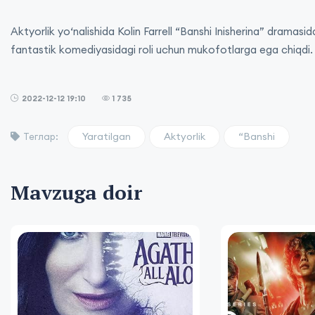
Aktyorlik yo‘nalishida Kolin Farrell “Banshi Inisherina” drama
fantastik komediyasidagi roli uchun mukofotlarga ega chiqdi.
2022-12-12 19:10
1 735
Yaratilgan
Aktyorlik
“Banshi
Теглар:
Mavzuga doir