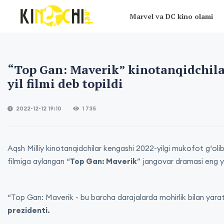
Marvel va DC kino olami
“Top Gan: Maverik” kinotanqidchil
yil filmi deb topildi
2022-12-12 19:10
1 735
Aqsh Milliy kinotanqidchilar kengashi 2022-yilgi mukofot g‘olibl
filmiga aylangan “
Top Gan: Maverik
” jangovar dramasi eng y
“Top Gan: Maverik - bu barcha darajalarda mohirlik bilan yar
prezidenti.