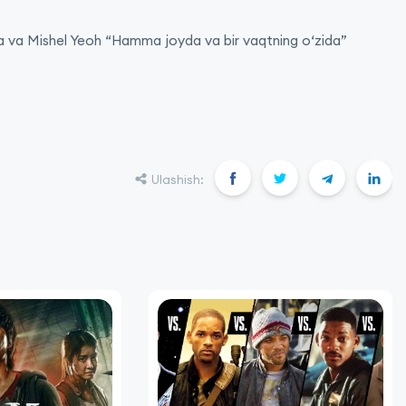
sida va Mishel Yeoh “Hamma joyda va bir vaqtning o‘zida”
Ulashish: