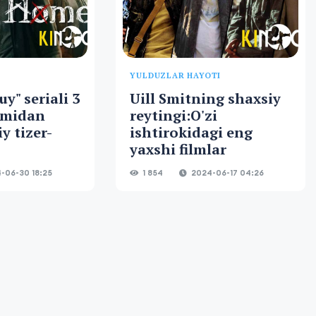
YULDUZLAR HAYOTI
y" seriali 3
Uill Smitning shaxsiy
umidan
reytingi:O'zi
y tizer-
ishtirokidagi eng
yaxshi filmlar
-06-30 18:25
1 854
2024-06-17 04:26