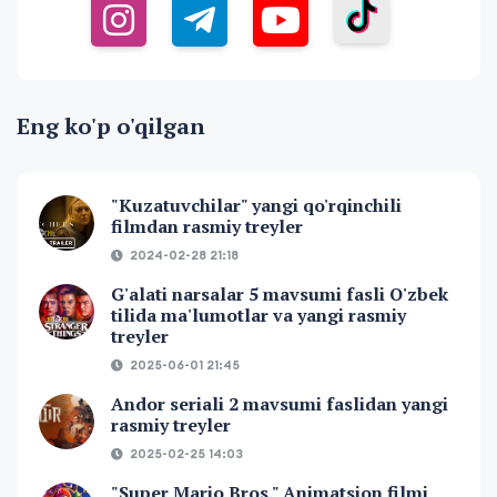
Eng ko'p o'qilgan
"Kuzatuvchilar" yangi qo'rqinchili
filmdan rasmiy treyler
2024-02-28 21:18
G'alati narsalar 5 mavsumi fasli O'zbek
tilida ma'lumotlar va yangi rasmiy
treyler
2025-06-01 21:45
Andor seriali 2 mavsumi faslidan yangi
rasmiy treyler
2025-02-25 14:03
"Super Mario Bros." Animatsion filmi