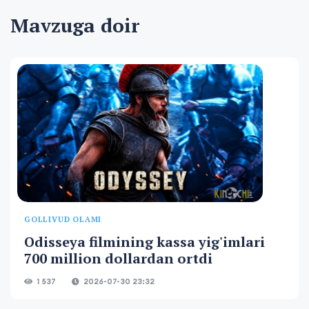
Mavzuga doir
GOLLIVUD OLAMI
Odisseya filmining kassa yig'imlari
700 million dollardan ortdi
1 537
2026-07-30 23:32