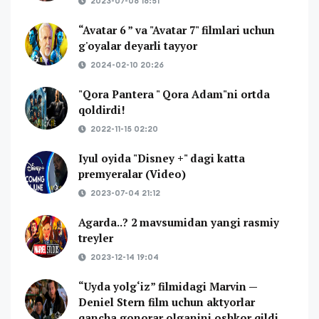
2023-07-06 16:51
“Avatar 6 ” va "Avatar 7" filmlari uchun
g'oyalar deyarli tayyor
2024-02-10 20:26
"Qora Pantera " Qora Adam"ni ortda
qoldirdi!
2022-11-15 02:20
Iyul oyida "Disney +" dagi katta
premyeralar (Video)
2023-07-04 21:12
Agarda..? 2 mavsumidan yangi rasmiy
treyler
2023-12-14 19:04
“Uyda yolg‘iz” filmidagi Marvin —
Deniel Stern film uchun aktyorlar
qancha gonorar olganini oshkor qildi