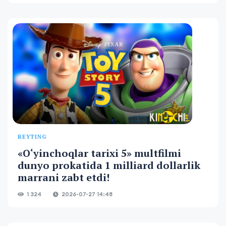
REYTING
«O‘yinchoqlar tarixi 5» multfilmi
dunyo prokatida 1 milliard dollarlik
marrani zabt etdi!
1 324
2026-07-27 14:48