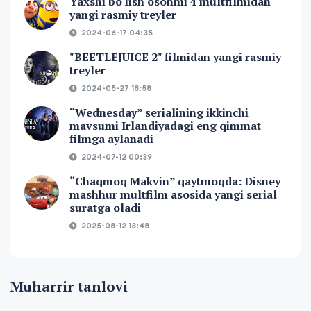
Yaxshi bo'lish osonmi 4 multfilmidan
yangi rasmiy treyler
2024-06-17 04:35
"BEETLEJUICE 2" filmidan yangi rasmiy
treyler
2024-05-27 18:58
“Wednesday” serialining ikkinchi
mavsumi Irlandiyadagi eng qimmat
filmga aylanadi
2024-07-12 00:39
“Chaqmoq Makvin” qaytmoqda: Disney
mashhur multfilm asosida yangi serial
suratga oladi
2025-08-12 13:48
Muharrir tanlovi