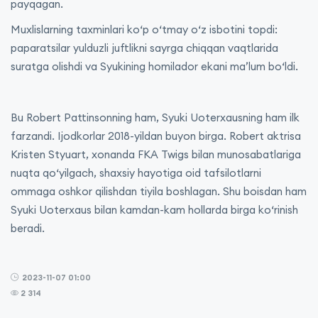
payqagan.
Muxlislarning taxminlari ko‘p o‘tmay o‘z isbotini topdi:
paparatsilar yulduzli juftlikni sayrga chiqqan vaqtlarida
suratga olishdi va Syukining homilador ekani maʼlum bo‘ldi.
Bu Robert Pattinsonning ham, Syuki Uoterxausning ham ilk
farzandi. Ijodkorlar 2018-yildan buyon birga. Robert aktrisa
Kristen Styuart, xonanda FKA Twigs bilan munosabatlariga
nuqta qo‘yilgach, shaxsiy hayotiga oid tafsilotlarni
ommaga oshkor qilishdan tiyila boshlagan. Shu boisdan ham
Syuki Uoterxaus bilan kamdan-kam hollarda birga ko‘rinish
beradi.
2023-11-07 01:00
2 314