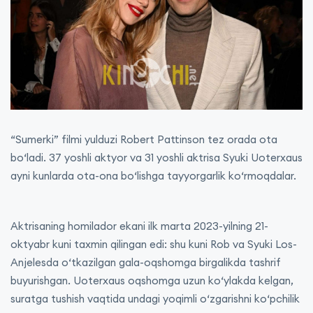
“Sumerki” filmi yulduzi Robert Pattinson tez orada ota
bo‘ladi. 37 yoshli aktyor va 31 yoshli aktrisa Syuki Uoterxaus
ayni kunlarda ota-ona bo‘lishga tayyorgarlik ko‘rmoqdalar.
Aktrisaning homilador ekani ilk marta 2023-yilning 21-
oktyabr kuni taxmin qilingan edi: shu kuni Rob va Syuki Los-
Anjelesda o‘tkazilgan gala-oqshomga birgalikda tashrif
buyurishgan. Uoterxaus oqshomga uzun ko‘ylakda kelgan,
suratga tushish vaqtida undagi yoqimli o‘zgarishni ko‘pchilik