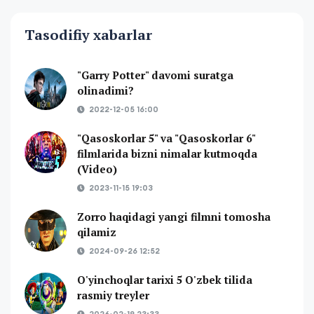
Tasodifiy xabarlar
"Garry Potter" davomi suratga
olinadimi?
2022-12-05 16:00
"Qasoskorlar 5" va "Qasoskorlar 6"
filmlarida bizni nimalar kutmoqda
(Video)
2023-11-15 19:03
Zorro haqidagi yangi filmni tomosha
qilamiz
2024-09-26 12:52
O'yinchoqlar tarixi 5 O'zbek tilida
rasmiy treyler
2026-02-19 23:33