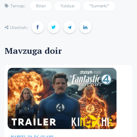
Bilan
Yulduzi
“Sumerki”
Теглар:
Ulashish:
Mavzuga doir
MARVEL VA DC OLAMI