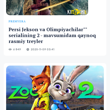
PREMYERA
Persi Jekson va Olimpiyachilar""
serialining 2 - mavsumidam qaynoq
rasmiy treyler
6 849
2025-11-09 03:41