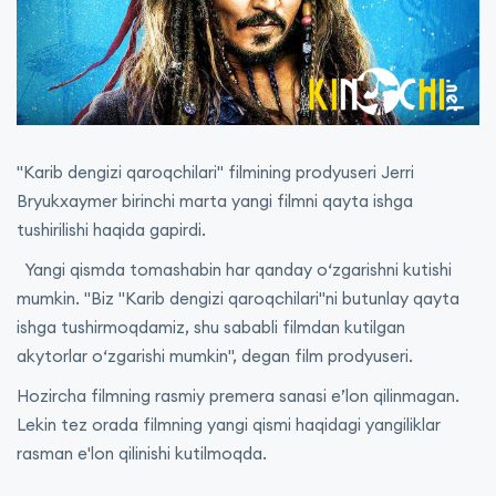
"Karib dengizi qaroqchilari" filmining prodyuseri Jerri
Bryukxaymer birinchi marta yangi filmni qayta ishga
tushirilishi haqida gapirdi.
Yangi qismda tomashabin har qanday o‘zgarishni kutishi
mumkin. "Biz "Karib dengizi qaroqchilari"ni butunlay qayta
ishga tushirmoqdamiz, shu sababli filmdan kutilgan
akytorlar o‘zgarishi mumkin", degan film prodyuseri.
Hozircha filmning rasmiy premera sanasi e’lon qilinmagan.
Lekin tez orada filmning yangi qismi haqidagi yangiliklar
rasman e'lon qilinishi kutilmoqda.