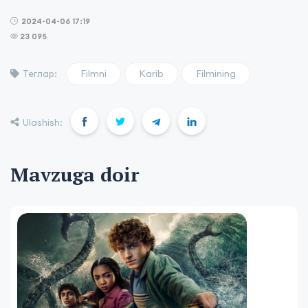
2024-04-06 17:19
23 095
Filmni
Karib
Filmining
Теглар:
Ulashish:
Mavzuga doir