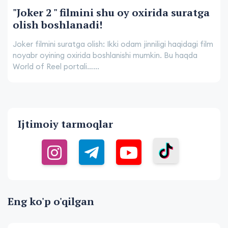
"Joker 2 " filmini shu oy oxirida suratga
olish boshlanadi!
Joker filmini suratga olish: Ikki odam jinniligi haqidagi film
noyabr oyining oxirida boshlanishi mumkin. Bu haqda
World of Reel portali…...
Ijtimoiy tarmoqlar
Eng ko'p o'qilgan