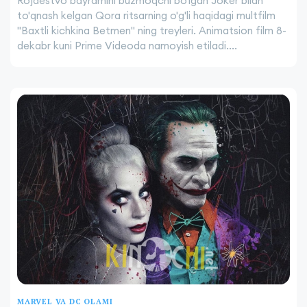
Rojdestvo bayramini buzmoqchi bo'lgan Joker bilan
to'qnash kelgan Qora ritsarning o'g'li haqidagi multfilm
"Baxtli kichkina Betmen" ning treyleri. Animatsion film 8-
dekabr kuni Prime Videoda namoyish etiladi....
MARVEL VA DC OLAMI