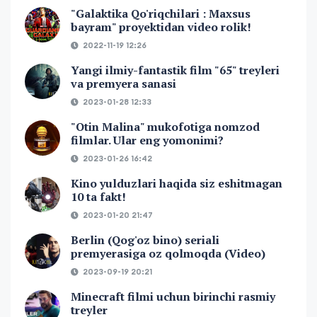
"Galaktika Qo'riqchilari : Maxsus
bayram" proyektidan video rolik!
2022-11-19 12:26
Yangi ilmiy-fantastik film "65" treyleri
va premyera sanasi
2023-01-28 12:33
"Otin Malina" mukofotiga nomzod
filmlar. Ular eng yomonimi?
2023-01-26 16:42
Kino yulduzlari haqida siz eshitmagan
10 ta fakt!
2023-01-20 21:47
Berlin (Qog'oz bino) seriali
premyerasiga oz qolmoqda (Video)
2023-09-19 20:21
Minecraft filmi uchun birinchi rasmiy
treyler