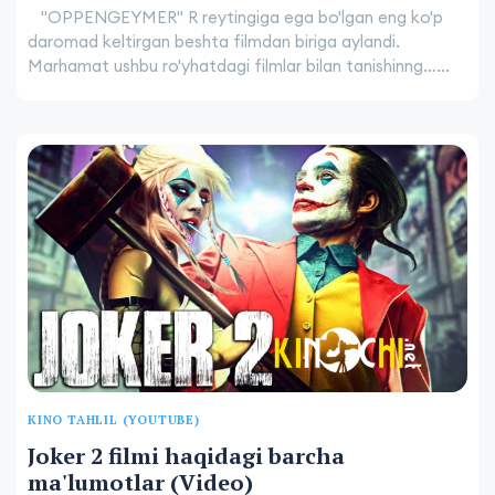
"OPPENGEYMER" R reytingiga ega bo'lgan eng ko'p
daromad keltirgan beshta filmdan biriga aylandi.
Marhamat ushbu ro'yhatdagi filmlar bilan tanishinng…...
KINO TAHLIL (YOUTUBE)
Joker 2 filmi haqidagi barcha
ma'lumotlar (Video)