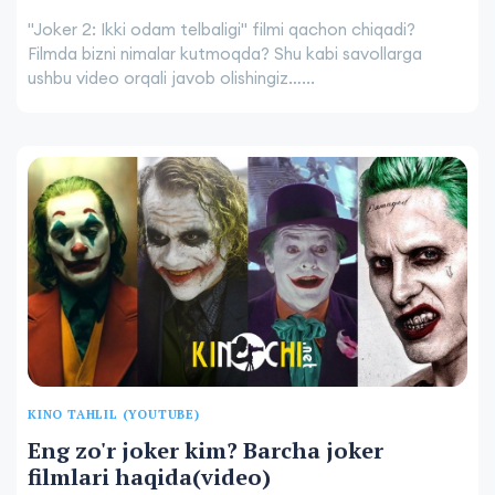
"Joker 2: Ikki odam telbaligi" filmi qachon chiqadi?
Filmda bizni nimalar kutmoqda? Shu kabi savollarga
ushbu video orqali javob olishingiz…...
KINO TAHLIL (YOUTUBE)
Eng zo'r joker kim? Barcha joker
filmlari haqida(video)