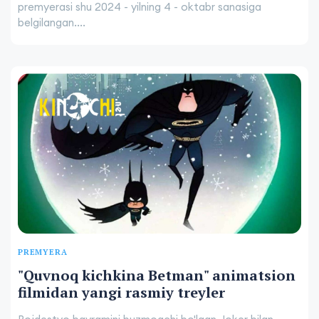
premyerasi shu 2024 - yilning 4 - oktabr sanasiga
belgilangan....
PREMYERA
"Quvnoq kichkina Betman" animatsion
filmidan yangi rasmiy treyler