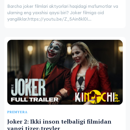
Barcha joker filmlari aktyorlari haqidagi ma'lumotlar va
ularning eng yaxshisi qaysi biri? Joker filmiga oid
yangiliklar.https://youtu.be/Z_5Ain8kl0I...
PREMYERA
Joker 2: Ikki inson telbaligi filmidan
yangi tizer-treyler