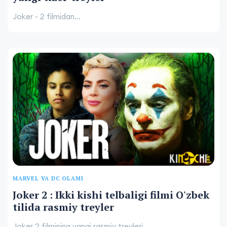
Joker - 2 filmidan...
MARVEL VA DC OLAMI
Joker 2 : Ikki kishi telbaligi filmi O'zbek
tilida rasmiy treyler
Joker 2 filmining yangi rasmiy treyleri...