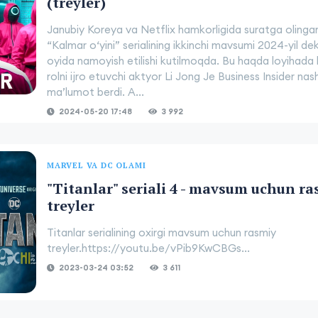
(treyler)
Janubiy Koreya va Netflix hamkorligida suratga olinga
“Kalmar o‘yini” serialining ikkinchi mavsumi 2024-yil de
oyida namoyish etilishi kutilmoqda. Bu haqda loyihada
rolni ijro etuvchi aktyor Li Jong Je Business Insider nas
ma’lumot berdi. A...
2024-05-20 17:48
3 992
MARVEL VA DC OLAMI
"Titanlar" seriali 4 - mavsum uchun r
treyler
Titanlar serialining oxirgi mavsum uchun rasmiy
treyler.https://youtu.be/vPib9KwCBGs...
2023-03-24 03:52
3 611