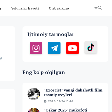
g
Yulduzlar hayoti
O'zbek kino
Ijtimoiy tarmoqlar
ng
Eng ko'p o'qilgan
"Exorcist" yangi dahshatli film
rasmiy treyleri
2023-07-26 16:46
n
"Oskar 2023" mukofoti