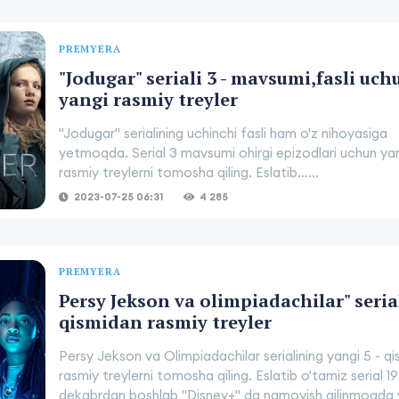
PREMYERA
"Jodugar" seriali 3 - mavsumi,fasli uch
yangi rasmiy treyler
"Jodugar" serialining uchinchi fasli ham o'z nihoyasiga
yetmoqda. Serial 3 mavsumi ohirgi epizodlari uchun ya
rasmiy treylerni tomosha qiling. Eslatib…...
2023-07-25 06:31
4 285
PREMYERA
Persy Jekson va olimpiadachilar" serial
qismidan rasmiy treyler
Persy Jekson va Olimpiadachilar serialining yangi 5 - q
rasmiy treylerni tomosha qiling. Eslatib o'tamiz serial 19
dekabrdan boshlab "Disney+" da namoyish qilinmoqda