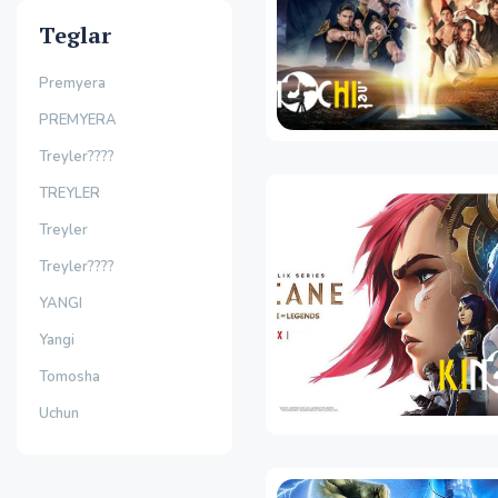
Teglar
Premyera
PREMYERA
Treyler????
TREYLER
Treyler
Treyler????
YANGI
Yangi
Tomosha
Uchun