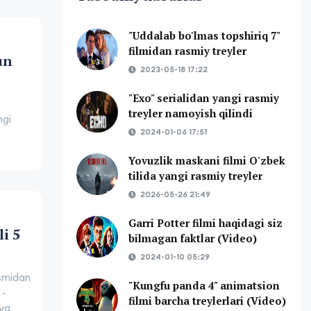
"Uddalab bo'lmas topshiriq 7"
filmidan rasmiy treyler
un
2023-05-18 17:22
"Exo" serialidan yangi rasmiy
treyler namoyish qilindi
ngi
2024-01-06 17:51
Yovuzlik maskani filmi O'zbek
tilida yangi rasmiy treyler
2026-05-26 21:49
Garri Potter filmi haqidagi siz
i 5
bilmagan faktlar (Video)
2024-01-10 05:29
ismidan
"Kungfu panda 4" animatsion
 -
filmi barcha treylerlari (Video)
 va