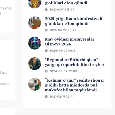
g'oliblari elon qilindi
limning
2023-03-13 18:27
i
2025-yilgi Kann kinofestivali
g‘oliblari e’lon qilindi
2025-05-27 00:22
May oyidagi premyeralar
Disney+ 2024
2024-05-02 18:39
"Begonalar: Birinchi qism"
yangi qo'rqinchili film treyleri
2024-03-04 22:03
tsion
“Kalmar o‘yini” realiti-shousi
noyabr
g‘olibi katta miqdorda pul
mukofot bilan taqdirlandi
2023-12-18 22:44