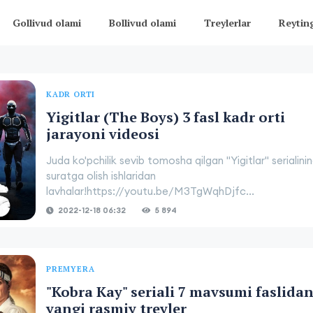
Gollivud olami
Bollivud olami
Treylerlar
Reytin
KADR ORTI
Yigitlar (The Boys) 3 fasl kadr orti
jarayoni videosi
Juda ko'pchilik sevib tomosha qilgan "Yigitlar" serialini
suratga olish ishlaridan
lavhalar!https://youtu.be/M3TgWqhDjfc...
2022-12-18 06:32
5 894
PREMYERA
"Kobra Kay" seriali 7 mavsumi faslida
yangi rasmiy treyler