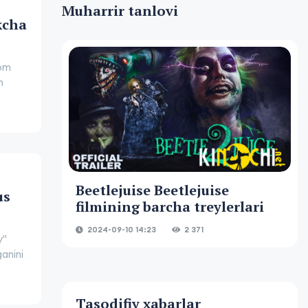
Muharrir tanlovi
kcha
vom
m
Beetlejuise Beetlejuise
us
filmining barcha treylerlari
2024-09-10 14:23
2 371
y"
ganini
Tasodifiy xabarlar