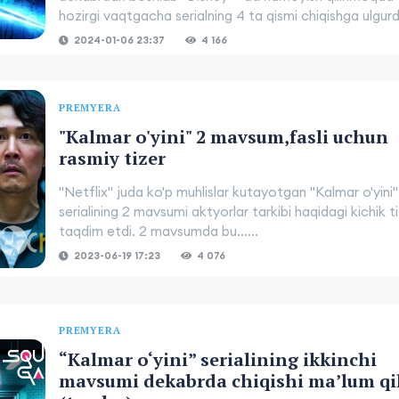
hozirgi vaqtgacha serialning 4 ta qismi chiqishga ulgurdi
2024-01-06 23:37
4 166
PREMYERA
"Kalmar o'yini" 2 mavsum,fasli uchun
rasmiy tizer
"Netflix" juda ko'p muhlislar kutayotgan "Kalmar o'yini"
serialining 2 mavsumi aktyorlar tarkibi haqidagi kichik ti
taqdim etdi. 2 mavsumda bu…...
2023-06-19 17:23
4 076
PREMYERA
“Kalmar o‘yini” serialining ikkinchi
mavsumi dekabrda chiqishi ma’lum qi