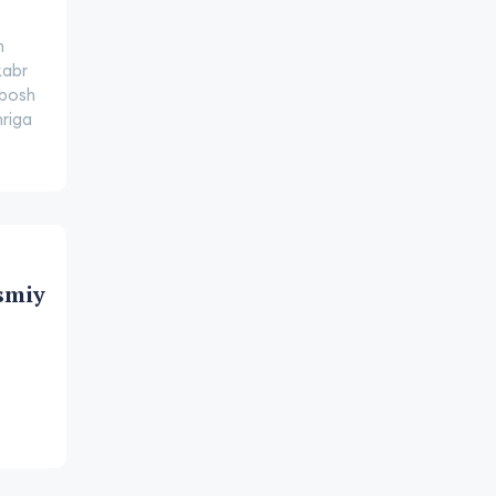
n
kabr
 bosh
hriga
asmiy