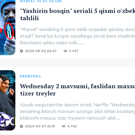
MARVEL VA DC OLAMI
"Yashirin bosqin" seriali 5 qismi o'zbe
tahlili
"Marvel" serialining 5 qismi tahlili voqealar qanday da
etadi? Serial biz kutgan savollarga javob bera oladimi
Barchasini ushbu video rolik…...
2023-08-02 22:47
5 437
PREMYERA
Wednesday 2 mavsumi, faslidan maxs
tizer treyler
Ajoyib sarguzashtlar davom etadi. Netflix "Wednesda
serialining ikkinchi mavsum suratga olish ishlari boshlan
bildirivchi maxsus tizer treylerni namoyish qildi....
2024-05-07 21:19
4 742