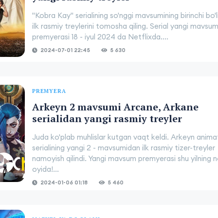
"Kobra Kay" serialining so'nggi mavsumining birinchi bo'
ilk rasmiy treylerini tomosha qiling. Serial yangi mavsum
premyerasi 18 - iyul 2024 da Netflixda....
2024-07-01 22:45
5 630
PREMYERA
Arkeyn 2 mavsumi Arcane, Arkane
serialidan yangi rasmiy treyler
Juda ko'plab muhlislar kutgan vaqt keldi. Arkeyn anima
serialining yangi 2 - mavsumidan ilk rasmiy tizer-treyler
namoyish qilindi. Yangi mavsum premyerasi shu yilning 
oyida!...
2024-01-06 01:18
5 460