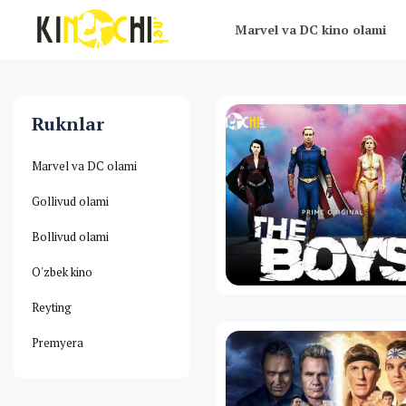
Marvel va DC kino olami
Ruknlar
Marvel va DC olami
Gollivud olami
Bollivud olami
O'zbek kino
Reyting
Premyera