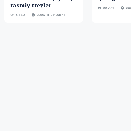
rasmiy treyler
22 774
202
6 850
2025-11-09 03:41