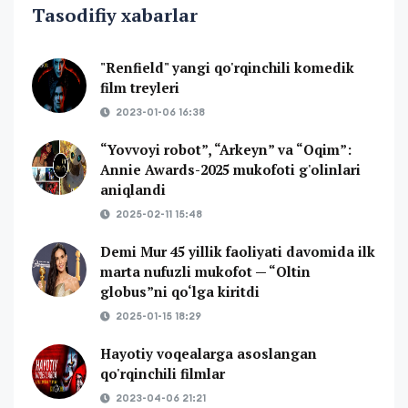
Tasodifiy xabarlar
"Renfield" yangi qo'rqinchili komedik
film treyleri
2023-01-06 16:38
“Yovvoyi robot”, “Arkeyn” va “Oqim”:
Annie Awards-2025 mukofoti g'olinlari
aniqlandi
2025-02-11 15:48
Demi Mur 45 yillik faoliyati davomida ilk
marta nufuzli mukofot — “Oltin
globus”ni qo‘lga kiritdi
2025-01-15 18:29
Hayotiy voqealarga asoslangan
qo'rqinchili filmlar
2023-04-06 21:21