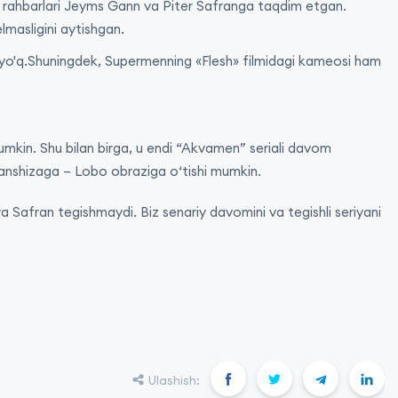
ngi rahbarlari Jeyms Gann va Piter Safranga taqdim etgan.
masligini aytishgan.
ari yo'q.Shuningdek, Supermenning «Flesh» filmidagi kameosi ham
kin. Shu bilan birga, u endi “Akvamen” seriali davom
ranshizaga – Lobo obraziga o‘tishi mumkin.
a Safran tegishmaydi. Biz senariy davomini va tegishli seriyani
Ulashish: