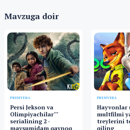
Mavzuga doir
PREMYERA
PREMYERA
Persi Jekson va
Hayvonlar 
Olimpiyachilar""
multfilmi y
serialining 2 -
treylerini
mavsumidam qaynoq
qiling