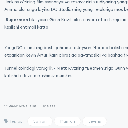
Jenkins oʻzining film ssenariysi va tasavvurini studiyaning ya
Ammo ular unga loyiha DC Studiosning yangi rejalariga mos kel
Supermen
hikoyasini Genri Kavill bilan davom ettirish rejal
kesilishi ehtimoli katta.
Yangi DC olamining bosh qahramoni Jeyson Momoa bo'lishi mum
etganidan keyin Artur Karri obraziga qaytmasligi va boshqa f
Tunnel oxiridagi yorug'lik - Mett Rivzning "Betmen",niga Gunn v
kutishda davom etishimiz mumkin.
2022-12-08 18:10
5 853
Safran
Mumkin
Jeyms
Теглар: