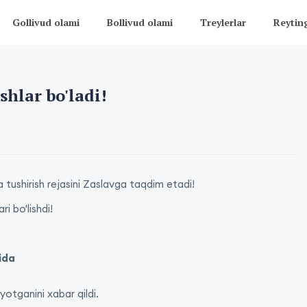
Gollivud olami
Bollivud olami
Treylerlar
Reytin
shlar bo'ladi!
 tushirish rejasini Zaslavga taqdim etadi!
i bo'lishdi!
ida
yotganini xabar qildi.