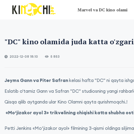
Marvel va DC kino olami
"DC" kino olamida juda katta o'zgari
2022-12-08 18:10
5 853
Jeyms Gann va Piter Safran
kelasi hafta "DC" ni qayta ishga
Eslatib o'tamiz Gann va Safran "DC" studiosning yangi rahbarlar
Qisqa qilib aytganda ular Kino Olamni qayta qurishmoqchi.!
«Moʻjizakor ayol 3» trikvelining chiqishi katta shubha ost
Petti Jenkins «Moʻjizakor ayol» filmining 3-qismi oldinga siljima