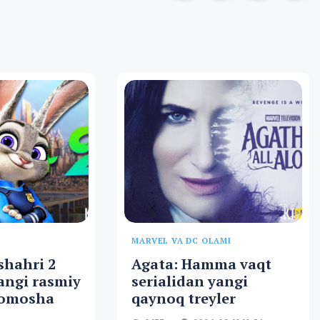
MARVEL VA DC OLAMI
shahri 2
Agata: Hamma vaqt
angi rasmiy
serialidan yangi
 tomosha
qaynoq treyler