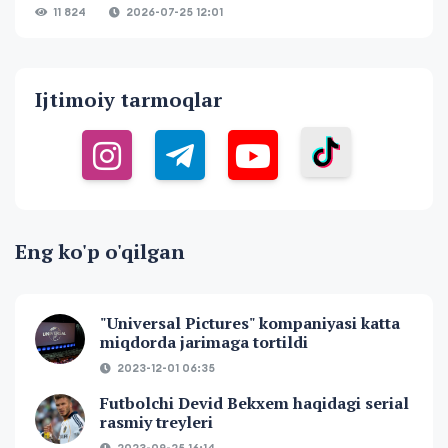
11 824
2026-07-25 12:01
Ijtimoiy tarmoqlar
Eng ko'p o'qilgan
"Universal Pictures" kompaniyasi katta
miqdorda jarimaga tortildi
2023-12-01 06:35
Futbolchi Devid Bekxem haqidagi serial
rasmiy treyleri