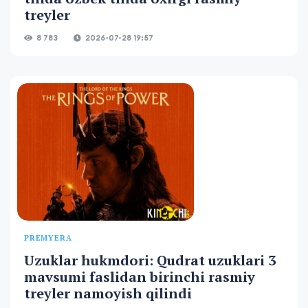
treyler
8 783
2026-07-28 19:57
PREMYERA
Uzuklar hukmdori: Qudrat uzuklari 3
mavsumi faslidan birinchi rasmiy
treyler namoyish qilindi