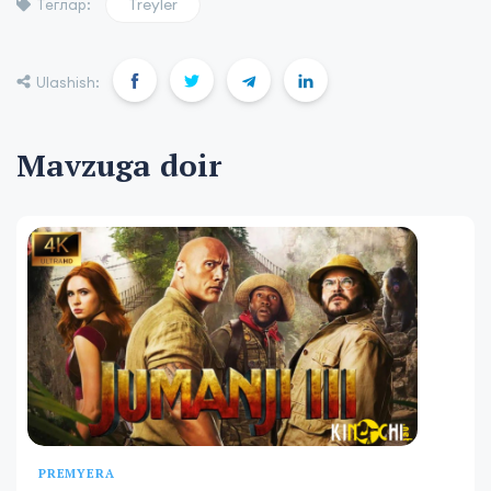
Treyler
Теглар:
Ulashish:
Mavzuga doir
PREMYERA