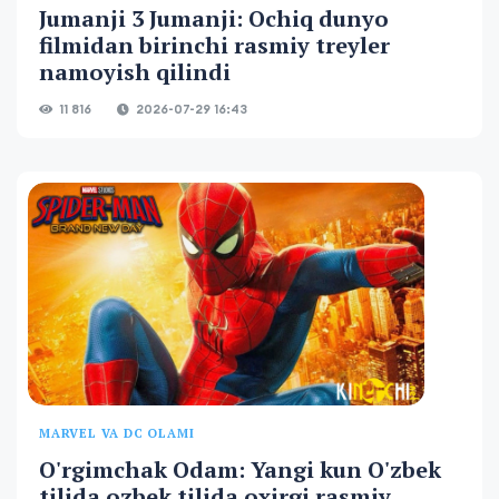
Jumanji 3 Jumanji: Ochiq dunyo
filmidan birinchi rasmiy treyler
namoyish qilindi
11 816
2026-07-29 16:43
MARVEL VA DC OLAMI
O'rgimchak Odam: Yangi kun O'zbek
tilida ozbek tilida oxirgi rasmiy