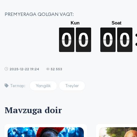
PREMYERAGA QOLGAN VAQT:
0
0
0
0
0
0
0
0
0
0
0
0
0
0
0
0
2025-12-22 19:24
52 553
Yangilik
Treyler
Теглар:
Mavzuga doir