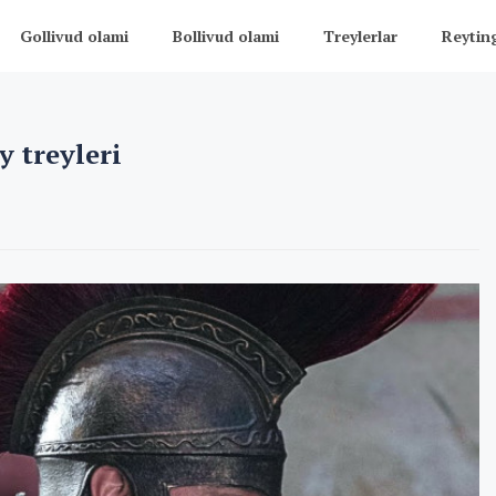
Gollivud olami
Bollivud olami
Treylerlar
Reytin
y treyleri