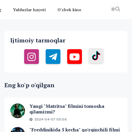
g
Yulduzlar hayoti
O'zbek kino
Ijtimoiy tarmoqlar
Eng ko'p o'qilgan
Yangi "Matritsa" filmini tomosha
qilamizmi?
2024-04-07 00:05
"Freddinikida 5 kecha" qo'rqinchili filmi