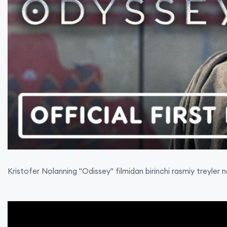
Kristofer Nolanning "Odissey" filmidan birinchi rasmiy treyler na