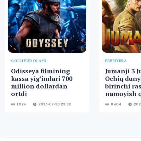
GOLLIVUD OLAMI
PREMYERA
Odisseya filmining
Jumanji 3 J
kassa yig'imlari 700
Ochiq duny
million dollardan
birinchi ra
ortdi
namoyish q
1 026
2026-07-30 23:32
8 604
2026