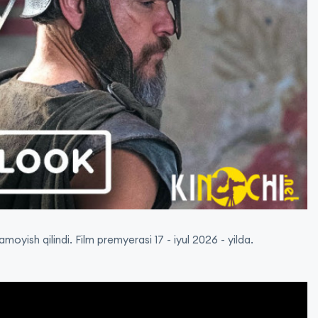
moyish qilindi. Film premyerasi 17 - iyul 2026 - yilda.