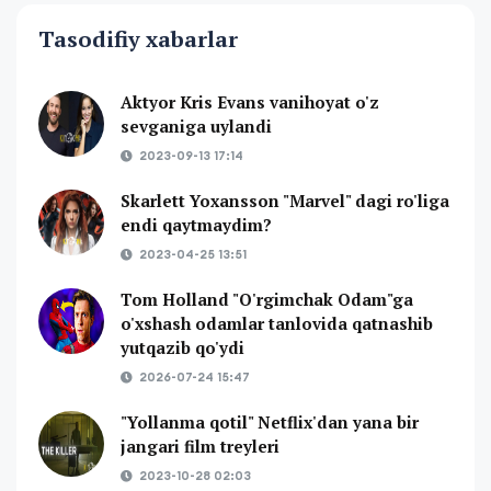
Tasodifiy xabarlar
Aktyor Kris Evans vanihoyat o'z
sevganiga uylandi
2023-09-13 17:14
Skarlett Yoxansson "Marvel" dagi ro'liga
endi qaytmaydim?
2023-04-25 13:51
Tom Holland "O'rgimchak Odam"ga
o'xshash odamlar tanlovida qatnashib
yutqazib qo'ydi
2026-07-24 15:47
"Yollanma qotil" Netflix'dan yana bir
jangari film treyleri
2023-10-28 02:03