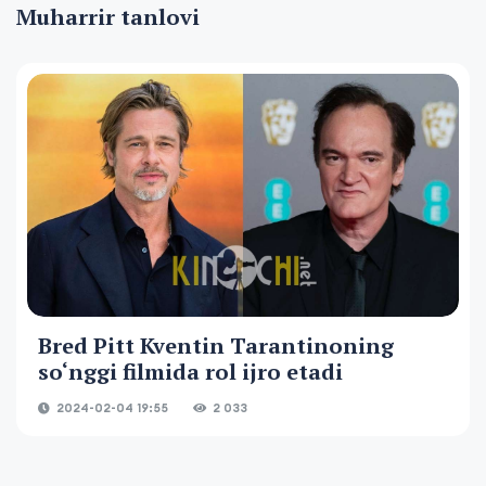
Muharrir tanlovi
Bred Pitt Kventin Tarantinoning
so‘nggi filmida rol ijro etadi
2024-02-04 19:55
2 033