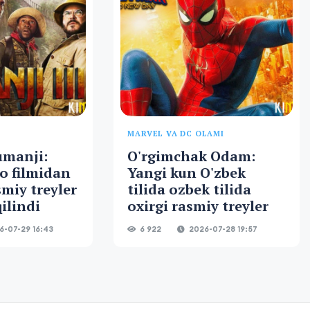
MARVEL VA DC OLAMI
umanji:
O'rgimchak Odam:
o filmidan
Yangi kun O'zbek
smiy treyler
tilida ozbek tilida
ilindi
oxirgi rasmiy treyler
-07-29 16:43
6 922
2026-07-28 19:57