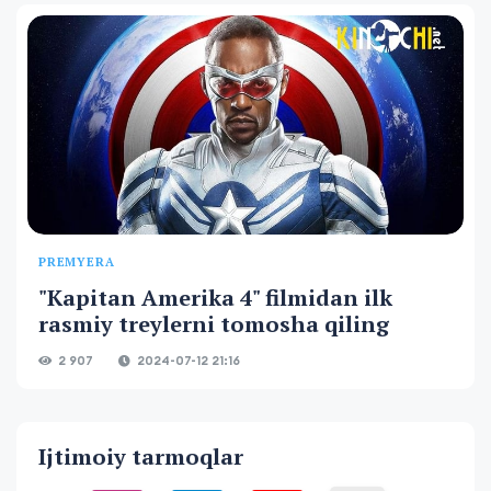
PREMYERA
"Kapitan Amerika 4" filmidan ilk
rasmiy treylerni tomosha qiling
2 907
2024-07-12 21:16
Ijtimoiy tarmoqlar