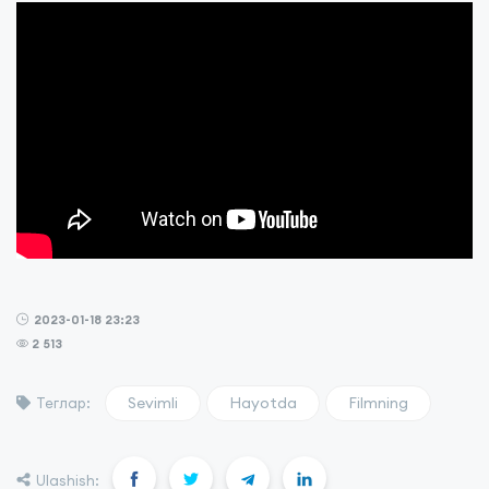
2023-01-18 23:23
2 513
Sevimli
Hayotda
Filmning
Теглар:
Ulashish: