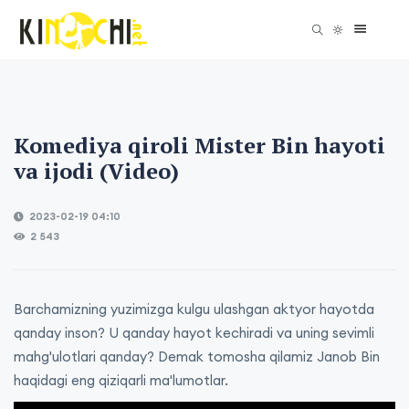
Komediya qiroli Mister Bin hayoti
va ijodi (Video)
2023-02-19 04:10
2 543
Barchamizning yuzimizga kulgu ulashgan aktyor hayotda
qanday inson? U qanday hayot kechiradi va uning sevimli
mahg'ulotlari qanday? Demak tomosha qilamiz Janob Bin
haqidagi eng qiziqarli ma'lumotlar.