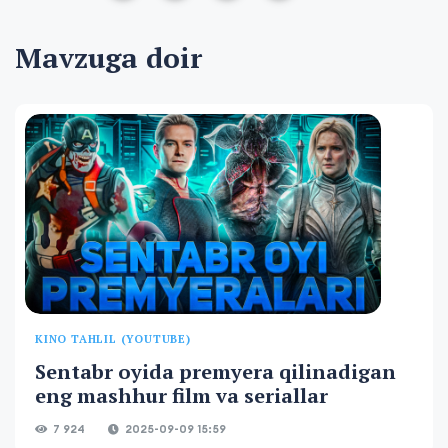
Mavzuga doir
KINO TAHLIL (YOUTUBE)
Sentabr oyida premyera qilinadigan
eng mashhur film va seriallar
7 924
2025-09-09 15:59