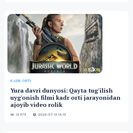
KADR ORTI
Yura davri dunyosi: Qayta tug'ilish
uyg'onish filmi kadr orti jarayonidan
ajoyib video rolik
13 975
2025-07-13 14:13