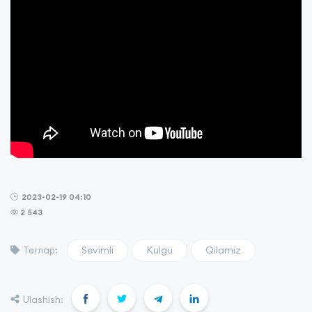
2023-02-19 04:10
2 543
Sevimli
Kulgu
Qilamiz
Теглар:
Ulashish: