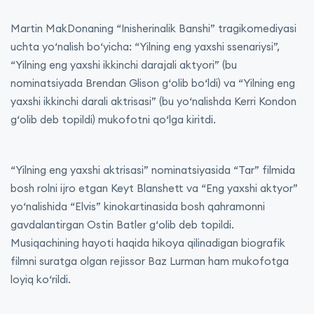
Martin MakDonaning “Inisherinalik Banshi” tragikomediyasi
uchta yo‘nalish bo‘yicha: “Yilning eng yaxshi ssenariysi”,
“Yilning eng yaxshi ikkinchi darajali aktyori” (bu
nominatsiyada Brendan Glison g‘olib bo‘ldi) va “Yilning eng
yaxshi ikkinchi darali aktrisasi” (bu yo‘nalishda Kerri Kondon
g‘olib deb topildi) mukofotni qo‘lga kiritdi.
“Yilning eng yaxshi aktrisasi” nominatsiyasida “Tar” filmida
bosh rolni ijro etgan Keyt Blanshett va “Eng yaxshi aktyor”
yo‘nalishida “Elvis” kinokartinasida bosh qahramonni
gavdalantirgan Ostin Batler g‘olib deb topildi.
Musiqachining hayoti haqida hikoya qilinadigan biografik
filmni suratga olgan rejissor Baz Lurman ham mukofotga
loyiq ko‘rildi.