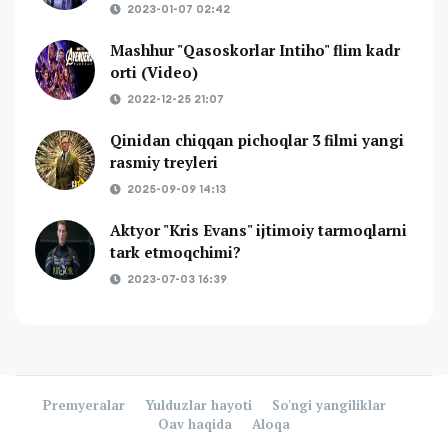
2023-01-07 02:42
Mashhur "Qasoskorlar Intiho" flim kadr
orti (Video)
2022-12-25 21:07
Qinidan chiqqan pichoqlar 3 filmi yangi
rasmiy treyleri
2025-09-09 14:13
Aktyor "Kris Evans" ijtimoiy tarmoqlarni
tark etmoqchimi?
2023-07-03 16:39
Premyeralar
Yulduzlar hayoti
So'ngi yangiliklar
Oav haqida
Aloqa