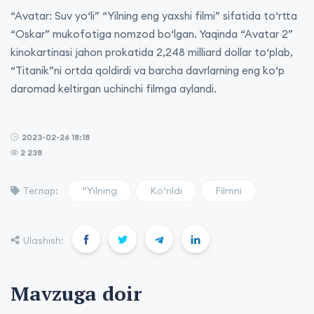
“Avatar: Suv yo‘li” “Yilning eng yaxshi filmi” sifatida to‘rtta
“Oskar” mukofotiga nomzod bo‘lgan. Yaqinda “Avatar 2”
kinokartinasi jahon prokatida 2,248 milliard dollar to‘plab,
“Titanik”ni ortda qoldirdi va barcha davrlarning eng ko‘p
daromad keltirgan uchinchi filmga aylandi.
2023-02-26 18:18
2 238
“Yilning
Ko‘rildi
Filmni
Теглар:
Ulashish:
Mavzuga doir