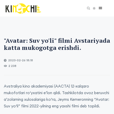
"Avatar: Suv yo'li" filmi Avstariyada
katta mukogotga erishdi.
2023-02-26 18:18
2 238
Avstraliya kino akademiyasi (AACTA) 12-xalqaro
mukofotlari ro‘yxatini e’lon qildi. Tashkilotda ovoz beruvchi
a’zolarning xulosalariga ko‘ra, Jeyms Kemeronning “Avatar:
Suv yo‘li” filmi 2022-yilning eng yaxshi filmi deb topildi.