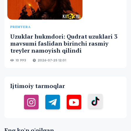
PREMYERA
Uzuklar hukmdori: Qudrat uzuklari 3
mavsumi faslidan birinchi rasmiy
treyler namoyish qilindi
10 993
2026-07-25 12:01
Ijtimoiy tarmoqlar
Eng ko'p o'qilgan