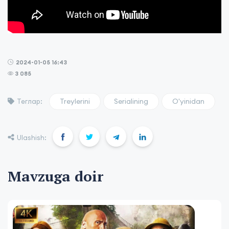
2024-01-05 16:43
3 085
Treylerini
Serialining
O'yinidan
Теглар:
Ulashish:
Mavzuga doir