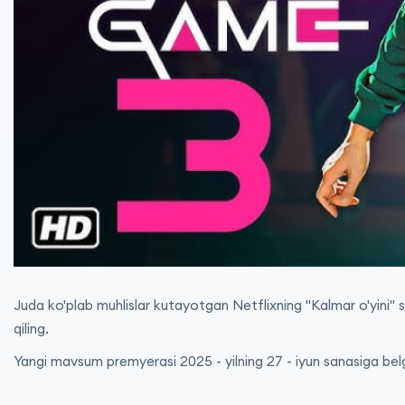
Juda ko'plab muhlislar kutayotgan Netflixning "Kalmar o'yini" s
qiling.
Yangi mavsum premyerasi 2025 - yilning 27 - iyun sanasiga bel