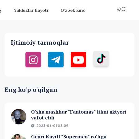
g
Yulduzlar hayoti
O'zbek kino
Ijtimoiy tarmoqlar
Eng ko'p o'qilgan
O'sha mashhur "Fantomas" filmi aktyori
vafot etdi
2023-06-01 03:09
Genri Kavill "Supermen" ro'liga