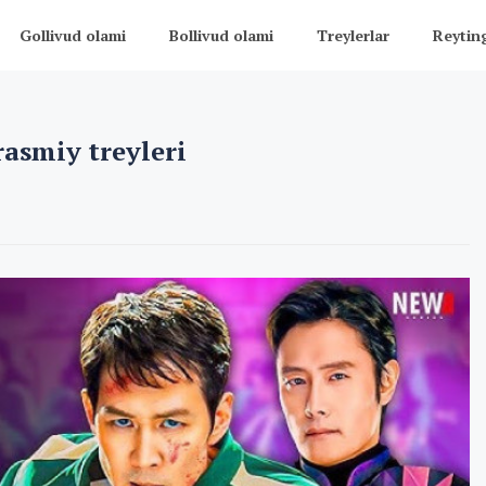
Gollivud olami
Bollivud olami
Treylerlar
Reytin
rasmiy treyleri