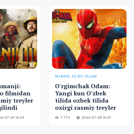
MARVEL VA DC OLAMI
umanji:
O'rgimchak Odam:
o filmidan
Yangi kun O'zbek
smiy treyler
tilida ozbek tilida
ilindi
oxirgi rasmiy treyler
6-07-29 16:43
7 773
2026-07-28 19:57