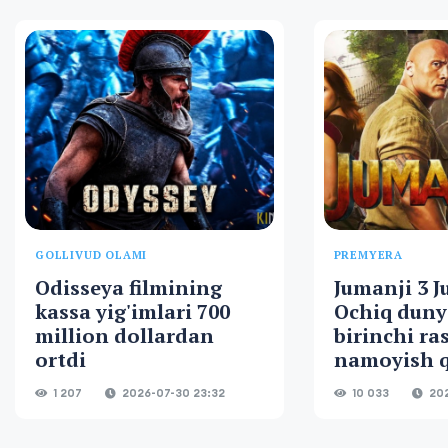
GOLLIVUD OLAMI
PREMYERA
Odisseya filmining
Jumanji 3 J
kassa yig'imlari 700
Ochiq duny
million dollardan
birinchi ra
ortdi
namoyish q
1 207
2026-07-30 23:32
10 033
202