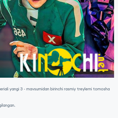
eriali yangi 3 - mavsumidan birinchi rasmiy treylerni tomosha
gilangan.