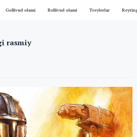
Gollivud olami
Bollivud olami
Treylerlar
Reytin
gi rasmiy