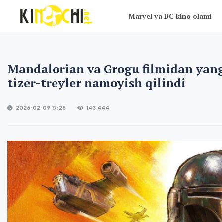
Marvel va DC kino olami
Mandalorian va Grogu filmidan yan
tizer-treyler namoyish qilindi
2026-02-09 17:25
143 444