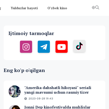
g
Yulduzlar hayoti
O'zbek kino
Ijtimoiy tarmoqlar
Eng ko'p o'qilgan
"Amerika dahshatli hikoyasi" seriali
yangi mavsumi uchun rasmiy tizer
2023-08-28 19:43
Jonni Dep kinofestivalda muhlislar