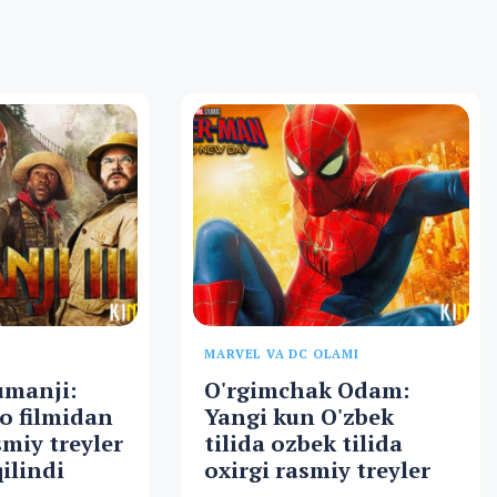
MARVEL VA DC OLAMI
umanji:
O'rgimchak Odam:
o filmidan
Yangi kun O'zbek
smiy treyler
tilida ozbek tilida
ilindi
oxirgi rasmiy treyler