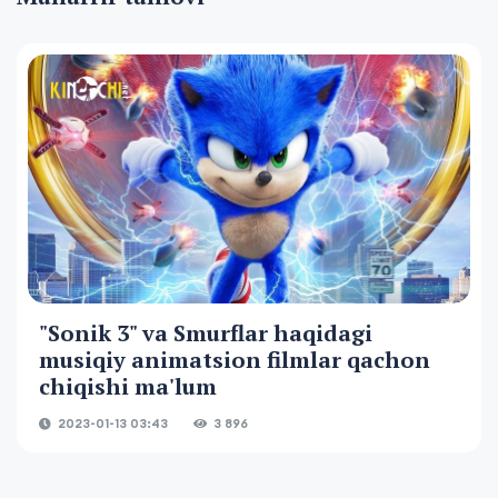
"Sonik 3" va Smurflar haqidagi
musiqiy animatsion filmlar qachon
chiqishi ma'lum
2023-01-13 03:43
3 896