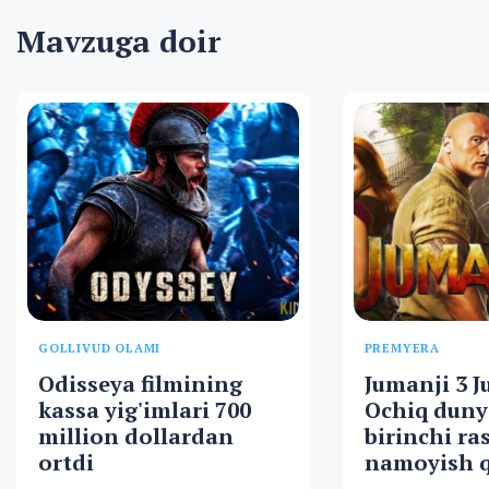
Mavzuga doir
GOLLIVUD OLAMI
PREMYERA
Odisseya filmining
Jumanji 3 J
kassa yig'imlari 700
Ochiq duny
million dollardan
birinchi ra
ortdi
namoyish q