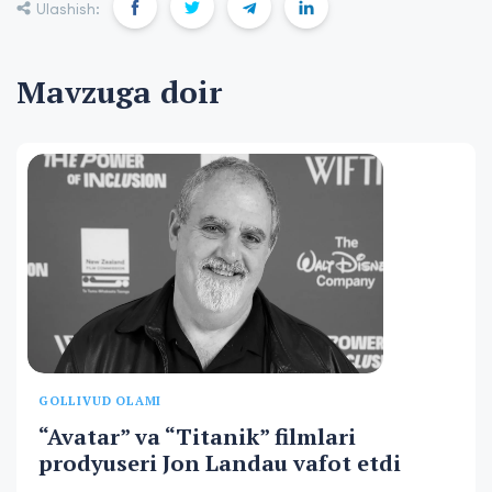
Ulashish:
Mavzuga doir
GOLLIVUD OLAMI
“Avatar” va “Titanik” filmlari
prodyuseri Jon Landau vafot etdi