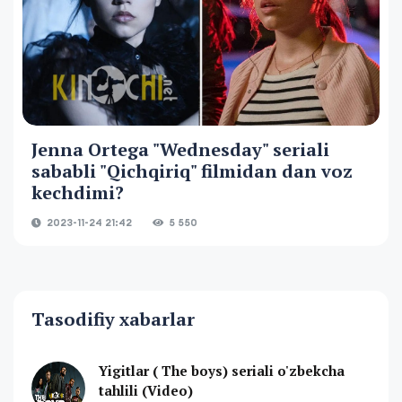
Jenna Ortega "Wednesday" seriali
sababli "Qichqiriq" filmidan dan voz
kechdimi?
2023-11-24 21:42
5 550
Tasodifiy xabarlar
Yigitlar ( The boys) seriali o'zbekcha
tahlili (Video)