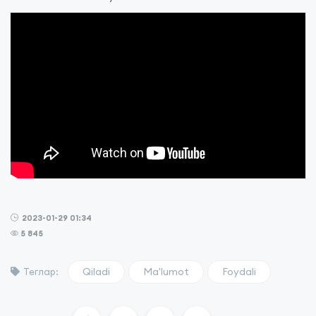
2023-01-29 01:34
5 845
Qiladi
Ma'lumot
Foydali
Теглар: