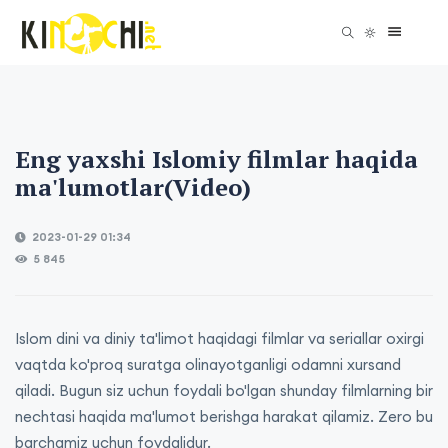
Eng yaxshi Islomiy filmlar haqida
ma'lumotlar(Video)
2023-01-29 01:34
5 845
Islom dini va diniy ta'limot haqidagi filmlar va seriallar oxirgi
vaqtda ko'proq suratga olinayotganligi odamni xursand
qiladi. Bugun siz uchun foydali bo'lgan shunday filmlarning bir
nechtasi haqida ma'lumot berishga harakat qilamiz. Zero bu
barchamiz uchun foydalidur.