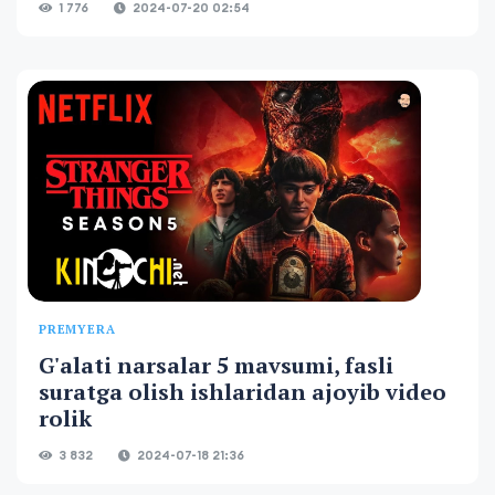
1 776
2024-07-20 02:54
PREMYERA
G'alati narsalar 5 mavsumi, fasli
suratga olish ishlaridan ajoyib video
rolik
3 832
2024-07-18 21:36