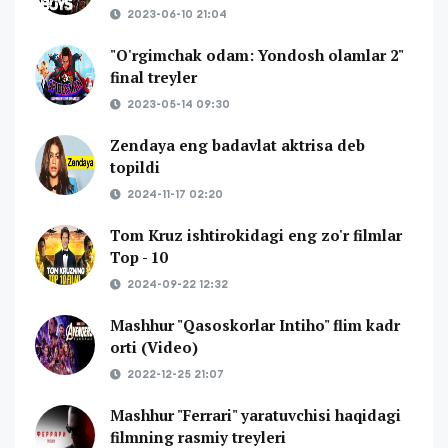
2023-06-10 21:04
"O'rgimchak odam: Yondosh olamlar 2"
final treyler
2023-05-14 09:30
Zendaya eng badavlat aktrisa deb
topildi
2024-11-17 02:20
Tom Kruz ishtirokidagi eng zo'r filmlar
Top - 10
2024-09-22 12:32
Mashhur "Qasoskorlar Intiho" flim kadr
orti (Video)
2022-12-25 21:07
Mashhur "Ferrari" yaratuvchisi haqidagi
filmning rasmiy treyleri