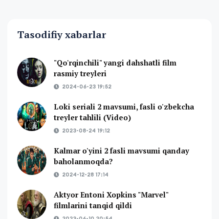
Tasodifiy xabarlar
"Qo'rqinchili" yangi dahshatli film
rasmiy treyleri
2024-06-23 19:52
Loki seriali 2 mavsumi, fasli o'zbekcha
treyler tahlili (Video)
2023-08-24 19:12
Kalmar o'yini 2 fasli mavsumi qanday
baholanmoqda?
2024-12-28 17:14
Aktyor Entoni Xopkins "Marvel"
filmlarini tanqid qildi
2023-06-10 20:54