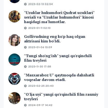
2023-02-13 02:54
"Uzuklar hukumdori:Qudrat uzuklari"
seriali va "Uzuklar hukumdori" kinosi
haqidagi ma'lumotlar.
2023-01-11 02:10
Gollivudning eng ko'p haq olgan
aktrisasi kim bo'ldi.
2023-01-06 13:09
"Tungi sho'ng'ish" yangi qo'rqinchili
film treyleri
2023-11-30 17:58
"Masxaraboz U" qaytmoqda dahshatli
voqealar davom etadi.
2023-02-25 20:43
"O'lja uyi" yangi qo'rqinchili film rasmiy
treyleri
2024-09-17 14:42