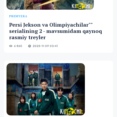
PREMYERA
Persi Jekson va Olimpiyachilar""
serialining 2 - mavsumidam qaynoq
rasmiy treyler
6 860
2025-11-09 03:41