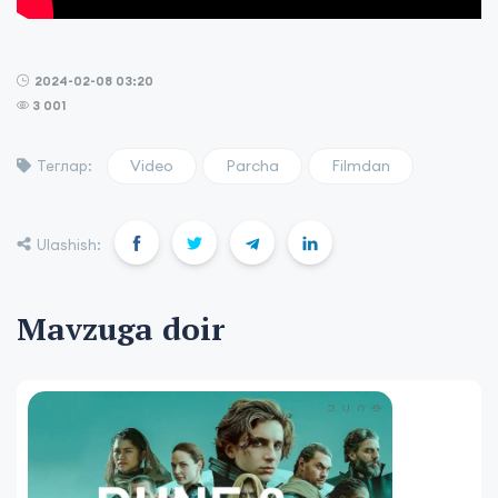
2024-02-08 03:20
3 001
Video
Parcha
Filmdan
Теглар:
Ulashish:
Mavzuga doir