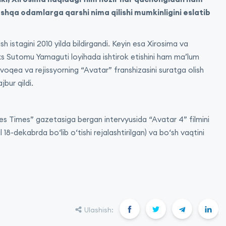
shqa odamlarga qarshi nima qilishi mumkinligini eslatib
h istagini 2010 yilda bildirgandi. Keyin esa Xirosima va
s Sutomu Yamaguti loyihada ishtirok etishini ham maʼlum
 voqea va rejissyorning “Avatar” franshizasini suratga olish
bur qildi.
les Times” gazetasiga bergan intervyusida “Avatar 4” filmini
 18-dekabrda boʻlib oʻtishi rejalashtirilgan) va boʻsh vaqtini
Ulashish: