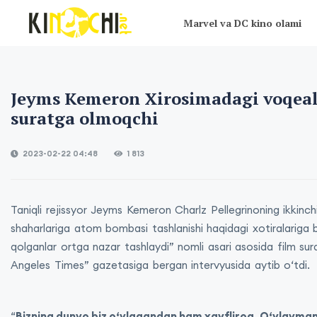
Marvel va DC kino olami
Jeyms Kemeron Xirosimadagi voqeal
suratga olmoqchi
2023-02-22 04:48
1 813
Taniqli rejissyor Jeyms Kemeron Charlz Pellegrinoning ikkinc
shaharlariga atom bombasi tashlanishi haqidagi xotiralarig
qolganlar ortga nazar tashlaydi” nomli asari asosida film sur
Angeles Times” gazetasiga bergan intervyusida aytib oʻtdi.
“
Bizning dunyo biz oʻylagandan ham xavfliroq. Oʻylayman