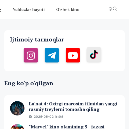
g
Yulduzlar hayoti
O'zbek kino
Ijtimoiy tarmoqlar
Eng ko'p o'qilgan
La'nat 4: Oxirgi marosim filmidan yangi
rasmiy treylerni tomosha qiling
2025-08-02 16:06
"Marvel" kino olamining 5 - fazasi