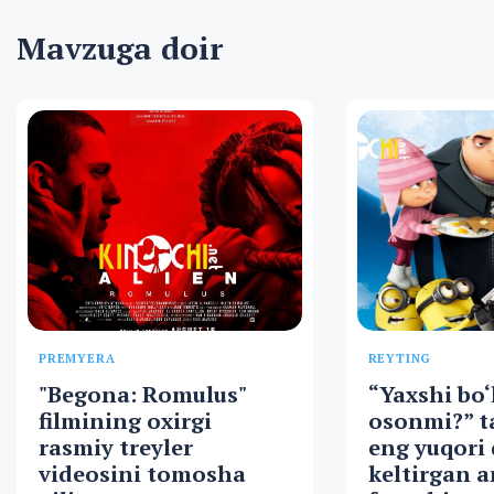
Mavzuga doir
PREMYERA
REYTING
"Begona: Romulus"
“Yaxshi bo‘
filmining oxirgi
osonmi?” t
rasmiy treyler
eng yuqori
videosini tomosha
keltirgan 