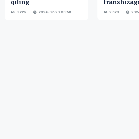
qiling
franshizag
3 225
2024-07-20 03:58
2 823
2024