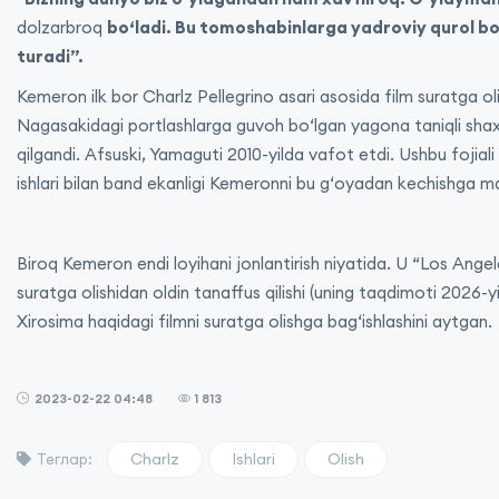
dolzarbroq
boʻladi. Bu tomoshabinlarga yadroviy qurol bo
turadi”.
Kemeron ilk bor Charlz Pellegrino asari asosida film suratga olis
Nagasakidagi portlashlarga guvoh boʻlgan yagona taniqli shax
qilgandi. Afsuski, Yamaguti 2010-yilda vafot etdi. Ushbu fojiali
ishlari bilan band ekanligi Kemeronni bu gʻoyadan kechishga maj
Biroq Kemeron endi loyihani jonlantirish niyatida. U “Los Ange
suratga olishidan oldin tanaffus qilishi (uning taqdimoti 2026-yil
Xirosima haqidagi filmni suratga olishga bagʻishlashini aytgan.
2023-02-22 04:48
1 813
Charlz
Ishlari
Olish
Теглар: