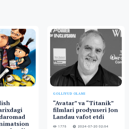
GOLLIVUD OLAMI
lish
“Avatar” va “Titanik”
arixdagi
filmlari prodyuseri Jon
 daromad
Landau vafot etdi
animatsion
1 775
2024-07-20 02:54