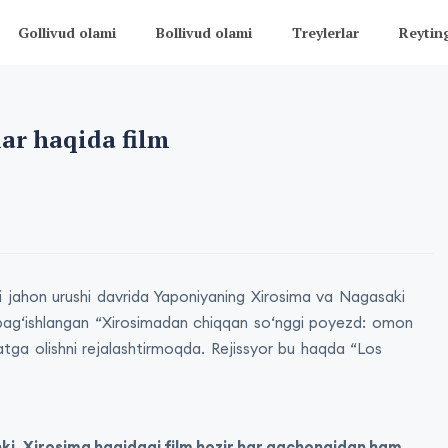
Gollivud olami
Bollivud olami
Treylerlar
Reytin
ar haqida film
hi jahon urushi davrida Yaponiyaning Xirosima va Nagasaki
a bagʻishlangan “Xirosimadan chiqqan soʻnggi poyezd: omon
atga olishni rejalashtirmoqda. Rejissyor bu haqda “Los
ki, Xirosima haqidagi film hozir har qachongidan ham