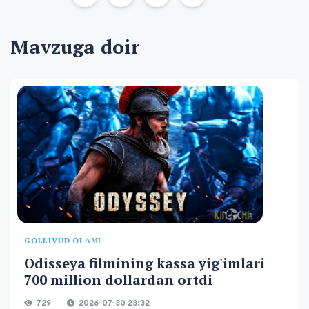
Mavzuga doir
GOLLIVUD OLAMI
Odisseya filmining kassa yig'imlari
700 million dollardan ortdi
729
2026-07-30 23:32