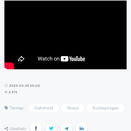
2023-03-25 20:02
2 976
Dahshatli
Yovuz
Kutilayotgan
Теглар:
Ulashish: