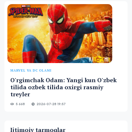
MARVEL VA DC OLAMI
O'rgimchak Odam: Yangi kun O'zbek
tilida ozbek tilida oxirgi rasmiy
treyler
5 668
2026-07-28 19:57
Ijtimoiy tarmoqlar