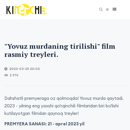
"Yovuz murdaning tirilishi" film
rasmiy treyleri.
2023-03-25 20:02
2 976
Dahshatli premyeraga oz qolmoqda! Yovuz murda qaytadi.
2023 - yilning eng yaxshi qo'rqinchili filmlaridan biri bo'lishi
kutilayotgan filmdan qaynoq treyler!
PREMYERA SANASI: 21 - aprel 2023 yil