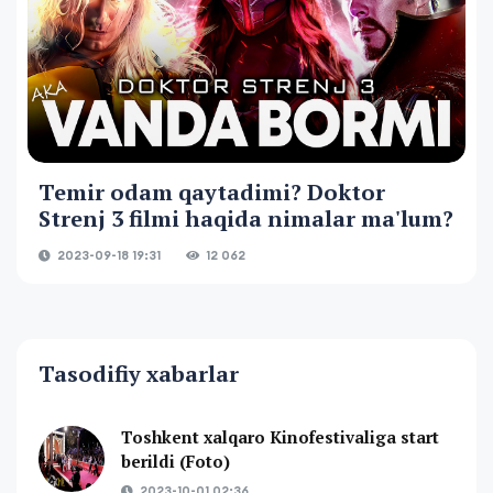
Temir odam qaytadimi? Doktor
Strenj 3 filmi haqida nimalar ma'lum?
2023-09-18 19:31
12 062
Tasodifiy xabarlar
Toshkent xalqaro Kinofestivaliga start
berildi (Foto)
2023-10-01 02:36