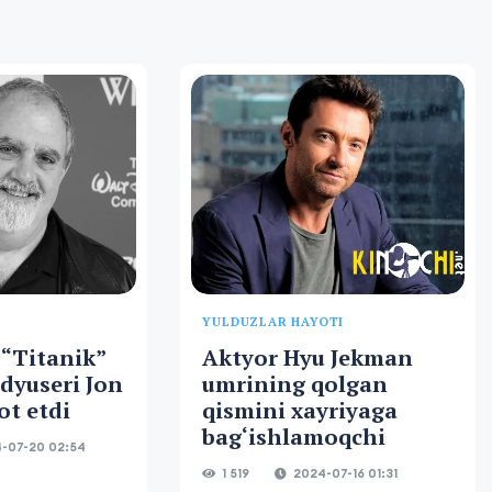
YULDUZLAR HAYOTI
 “Titanik”
Aktyor Hyu Jekman
odyuseri Jon
umrining qolgan
ot etdi
qismini xayriyaga
bag‘ishlamoqchi
-07-20 02:54
1 519
2024-07-16 01:31