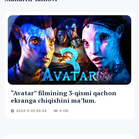
“Avatar” filmining 3-qismi qachon
ekranga chiqishini maʼlum.
2023-11-29 20:34
4 130