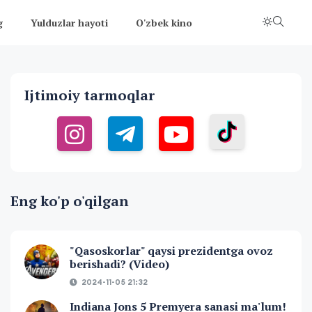
g
Yulduzlar hayoti
O'zbek kino
Ijtimoiy tarmoqlar
Eng ko'p o'qilgan
"Qasoskorlar" qaysi prezidentga ovoz
berishadi? (Video)
2024-11-05 21:32
Indiana Jons 5 Premyera sanasi ma'lum!