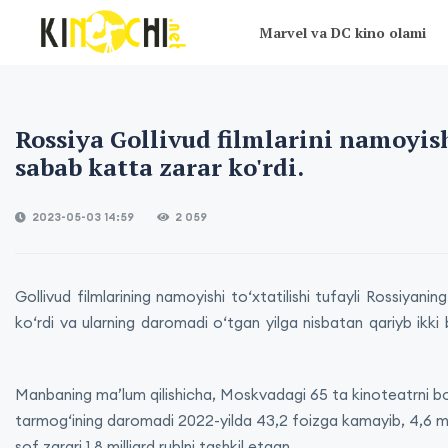
Marvel va DC kino olami
Rossiya Gollivud filmlarini namoyis
sabab katta zarar ko'rdi.
2023-05-03 14:59
2 059
Gollivud filmlarining namoyishi toʻxtatilishi tufayli Rossiyanin
koʻrdi va ularning daromadi oʻtgan yilga nisbatan qariyb ik
Manbaning maʼlum qilishicha, Moskvadagi 65 ta kinoteatrni b
tarmogʻining daromadi 2022-yilda 43,2 foizga kamayib, 4,6 milli
sof zarari 1,8 milliard rublni tashkil etgan.