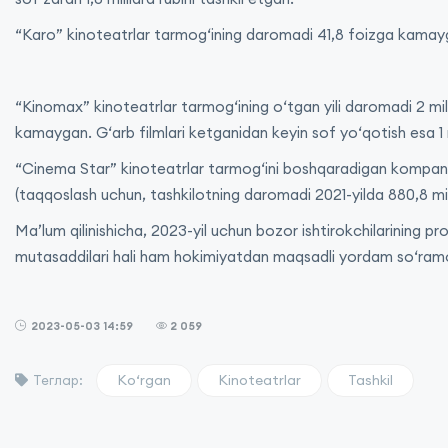
“Karo” kinoteatrlar tarmogʻining daromadi 41,8 foizga kamaygan
“Kinomax” kinoteatrlar tarmogʻining oʻtgan yili daromadi 2 milli
kamaygan. Gʻarb filmlari ketganidan keyin sof yoʻqotish esa 1
“Cinema Star” kinoteatrlar tarmogʻini boshqaradigan kompaniya
(taqqoslash uchun, tashkilotning daromadi 2021-yilda 880,8 mill
Maʼlum qilinishicha, 2023-yil uchun bozor ishtirokchilarining pr
mutasaddilari hali ham hokimiyatdan maqsadli yordam soʻra
2023-05-03 14:59
2 059
Koʻrgan
Kinoteatrlar
Tashkil
Теглар: