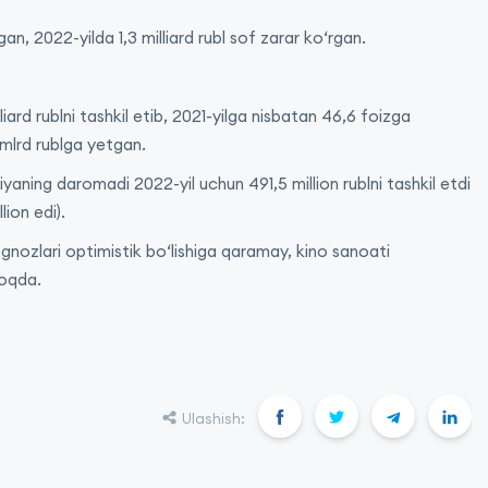
, 2022-yilda 1,3 milliard rubl sof zarar koʻrgan.
ard rublni tashkil etib, 2021-yilga nisbatan 46,6 foizga
 mlrd rublga yetgan.
ning daromadi 2022-yil uchun 491,5 million rublni tashkil etdi
ion edi).
ognozlari optimistik boʻlishiga qaramay, kino sanoati
moqda.
Ulashish: