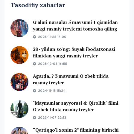
Tasodifiy xabarlar
G'alari narsalar 5 mavsumi 1 qismidan
yangi rasmiy treylerni tomosha qiling
2025-11-25 17:00
28 - yildan so'ng: Suyak ibodatxonasi
filmidan yangi rasmiy treyler
2025-12-03 16:55
Agarda..? 3 mavsumi O'zbek tilida
rasmiy treyler
2024-11-18 15:24
"Maymunlar sayyorasi 4: Qirollik" filmi
O'zbek tilida rasmiy treyler
2023-11-07 22:13
“Qattiqqo‘l xonim 2” filmining birinchi