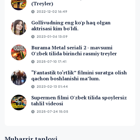
(Treyler)
2022-12-02 16:49
Gollivudning eng ko'p haq olgan
aktrisasi kim bo'ldi.
2023-01-06 13:09
Burama Metal seriali 2 - mavsumi
O'zbek tilida birinchi rasmiy treyler
2025-07-10 17:41
“Fantastik to‘rtlik” filmini suratga olish
qachon boshlanishi ma’lum.
2023-02-13 01:44
Supermen filmi O'zbek tilida spoylersiz
tahlil videosi
2025-07-24 15:05
Muharrir tanlovi