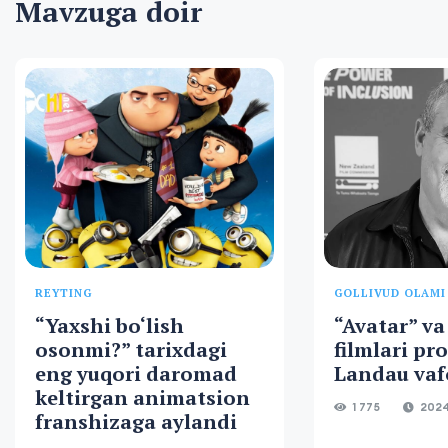
Mavzuga doir
REYTING
GOLLIVUD OLAMI
“Yaxshi bo‘lish
“Avatar” va
osonmi?” tarixdagi
filmlari pr
eng yuqori daromad
Landau vaf
keltirgan animatsion
1 775
2024
franshizaga aylandi