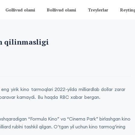
Gollivud olami
Bollivud olami
Treylerlar
Reytin
h qilinmasligi
g eng yirik kino tarmoqlari 2022-yilda milliardlab dollar zarar
ki baravar kamaydi. Bu haqda RBC xabar bergan.
oshqaradigan “Formula Kino” va “Cinema Park” birlashgan kino
ard rublni tashkil qilgan. Oʻtgan yil uchun kino tarmogʻining