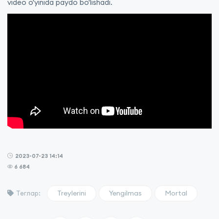
video o'yinida paydo bo'lishadi.
2023-07-23 14:14
6 684
Treylerini
Yengilmas
Mortal
Теглар: