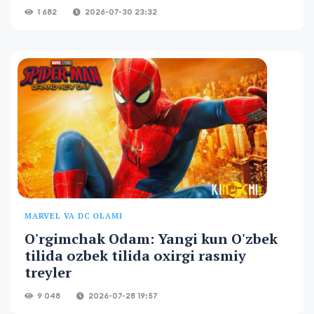
1 682
2026-07-30 23:32
MARVEL VA DC OLAMI
O'rgimchak Odam: Yangi kun O'zbek
tilida ozbek tilida oxirgi rasmiy
treyler
9 048
2026-07-28 19:57