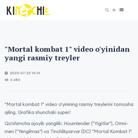
"Mortal kombat 1" video o'yinidan
yangi rasmiy treyler
2023-07-23 14:14
6 684
"Mortal kombat 1" video o'yinining rasmiy treylerini tomosha
qiling. Grafika shunchaki super!
Qo'shimcha ajoyib yangilik: Houmlender ("Yigitlar"), Omni-
men ("Yengilmas") va Tinchlikparvar (DC) "Mortal Kombat 1"