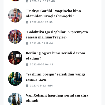
2025-04-06 23:40
"Endryu Garfild " vaqtincha kino
olamidan uzoqlashmoqchi!
2022-11-06 23:35
"Galaktika Qo'riqchilari 3" premyera
sanasi ma'lum(Treyler)
2022-12-02 17:06
Berlin! Qog'oz bino seriali davom
etadimi?
2022-11-05 06:42
"Yashirin bosqin" serialidan yangi
rasmiy tizer
2023-05-22 15:14
Van Xelsing haqidagi serial suratga
olinadi