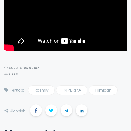
2023-12-05 00:07
7 793
Rasmiy
IMPERIYA
Filmidan
Теглар:
Ulashish: