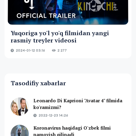
Yuqoriga yo'l yo'q filmidan yangi
rasmiy treyler videosi
2024-01-12 03:16
2 277
Tasodifiy xabarlar
Leonardo Di Kaprioni "Avatar 4" filmida
ko'ramizmi?
2022-12-23 14:26
Koronavirus haqidagi O'zbek filmi
namoyish qilinadi