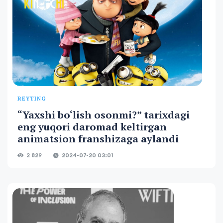
REYTING
“Yaxshi bo‘lish osonmi?” tarixdagi
eng yuqori daromad keltirgan
animatsion franshizaga aylandi
2 829
2024-07-20 03:01