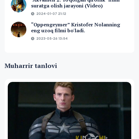
suratga olish jarayoni (Video)
2024-01-07 21:12
“Oppengeymer” Kristofer Nolanning
eng uzoq filmi bo'ladi.
2023-05-26 13:54
Muharrir tanlovi