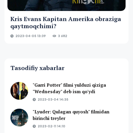
Kris Evans Kapitan Amerika obraziga
qaytmoqchimi?
2023-04-05 13:39
3 682
Tasodifiy xabarlar
"Garri Potter" filmi yulduzi qiziga
"Wednesday" deb ism qo'ydi
2023-03-04 14:35
"Lyuder: Qulagan quyosh" filmidan
birinchi treyler
2023-02-11 14:10