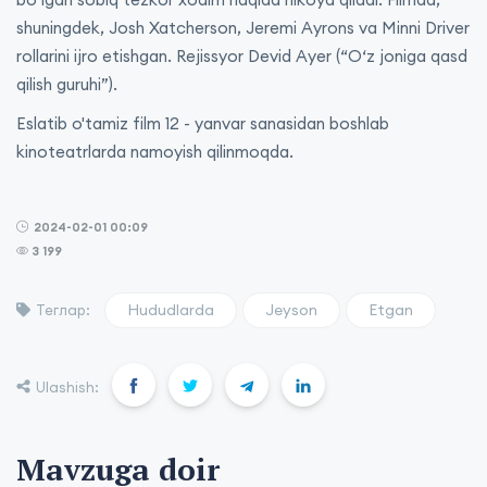
shuningdek, Josh Xatcherson, Jeremi Ayrons va Minni Driver
rollarini ijro etishgan. Rejissyor Devid Ayer (“O‘z joniga qasd
qilish guruhi”).‌‌
Eslatib o'tamiz film 12 - yanvar sanasidan boshlab
kinoteatrlarda namoyish qilinmoqda.
2024-02-01 00:09
3 199
Hududlarda
Jeyson
Etgan
Теглар:
Ulashish:
Mavzuga doir