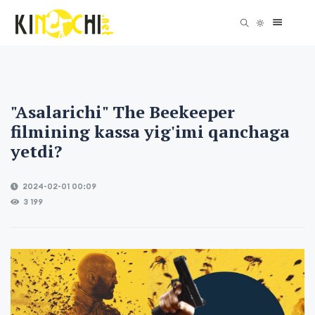
"Asalarichi" The Beekeeper
filmining kassa yig'imi qanchaga
yetdi?
2024-02-01 00:09
3 199