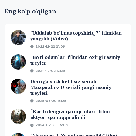
Eng ko'p o'qilgan
"Uddalab bo'lmas topshiriq 7" filmidan
yangilik (Video)
2022-12-22 21:09
"Bo'ri odamlar" filmidan oxirgi rasmiy
treyler
2024-12-02 13:25
Derriga xush kelibsiz seriali
Masqaraboz U seriali yangi rasmiy
treyleri
2025-05-20 16:25
“Karib dengizi qaroqchilari” filmi
aktyori qamoqqa olindi
2024-02-23 05:08
"Akvamen 2: Yo'qolgan qirollik" filmi