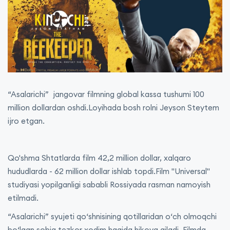
“Asalarichi” jangovar filmning global kassa tushumi 100
million dollardan oshdi.Loyihada bosh rolni Jeyson Steytem
ijro etgan.
Qo'shma Shtatlarda film 42,2 million dollar, xalqaro
hududlarda - 62 million dollar ishlab topdi.Film "Universal"
studiyasi yopilganligi sababli Rossiyada rasman namoyish
etilmadi.
“Asalarichi” syujeti qo‘shnisining qotillaridan o‘ch olmoqchi
bo‘lgan sobiq tezkor xodim haqida hikoya qiladi. Filmda,