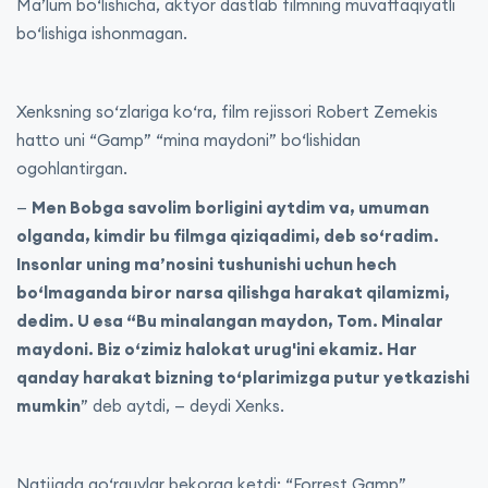
Ma’lum bo‘lishicha, aktyor dastlab filmning muvaffaqiyatli
bo‘lishiga ishonmagan.
Xenksning so‘zlariga ko‘ra, film rejissori Robert Zemekis
hatto uni “Gamp” “mina maydoni” bo‘lishidan
ogohlantirgan.
—
Men Bobga savolim borligini aytdim va, umuman
olganda, kimdir bu filmga qiziqadimi, deb so‘radim.
Insonlar uning ma’nosini tushunishi uchun hech
bo‘lmaganda biror narsa qilishga harakat qilamizmi,
dedim. U esa “Bu minalangan maydon, Tom. Minalar
maydoni. Biz o‘zimiz halokat urug'ini ekamiz. Har
qanday harakat bizning to‘plarimizga putur yetkazishi
mumkin
” deb aytdi, — deydi Xenks.
Natijada qo‘rquvlar bekorga ketdi: “Forrest Gamp”