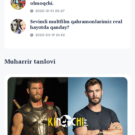
olmoqchi.
2022-12-01 20:27
Sevimli multfilm qahramonlarimiz real
hayotda qanday?
2023-03-19 21:42
Muharrir tanlovi