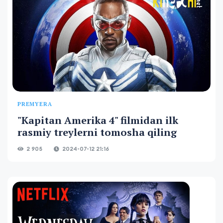
PREMYERA
"Kapitan Amerika 4" filmidan ilk
rasmiy treylerni tomosha qiling
2 905
2024-07-12 21:16