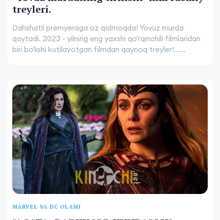
treyleri.
Dahshatli premyeraga oz qolmoqda! Yovuz murda
qaytadi. 2023 - yilning eng yaxshi qo'rqinchili filmlaridan
biri bo'lishi kutilayotgan filmdan qaynoq treyler!…...
MARVEL VA DC OLAMI