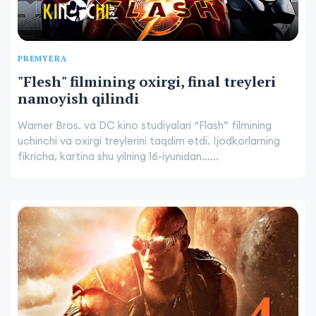
PREMYERA
"Flesh" filmining oxirgi, final treyleri
namoyish qilindi
Warner Bros. va DC kino studiyalari “Flash” filmining
uchinchi va oxirgi treylerini taqdim etdi. Ijodkorlarning
fikricha, kartina shu yilning 16-iyunidan…...