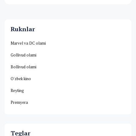
Ruknlar
Marvel va DC olami
Gollivud olami
Bollivud olami
O'zbek kino
Reyting
Premyera
Teglar