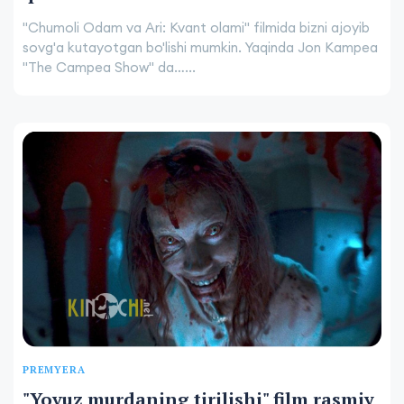
"Chumoli Odam va Ari: Kvant olami" filmida bizni ajoyib
sovg'a kutayotgan bo'lishi mumkin. Yaqinda Jon Kampea
"The Campea Show" da…...
PREMYERA
"Yovuz murdaning tirilishi" film rasmiy