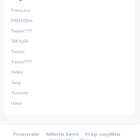
Premyera
PREMYERA
Treyler????
TREYLER
Treyler
Treyler????
YANGI
Yangi
Tomosha
Uchun
Premyeralar
Yulduzlar hayoti
So'ngi yangiliklar
Oav haqida
Aloqa