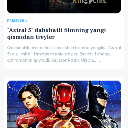
PREMYERA
"Astral 5" dahshatli filmning yangi
qismidan treyler
Qo'rqinchili filmlar muhlislari uchun bomba yangilik. "Astral
5: qizil eshik" filmidan rasmiy treyler. Birinchi filmdagi
qahramonlar qaytadi. Rejissor Patrik Uilson.…...