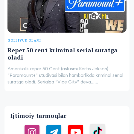
GOLLIVUD OLAMI
Reper 50 cent kriminal serial suratga
oladi
Amerikalik reper 50 Cent (asli ismi Kertis Jekson)
“Paramount+” studiyasi bilan hamkorlikda kriminal serial
suratga oladi. Serialga “Vice City” deya…...
Ijtimoiy tarmoqlar