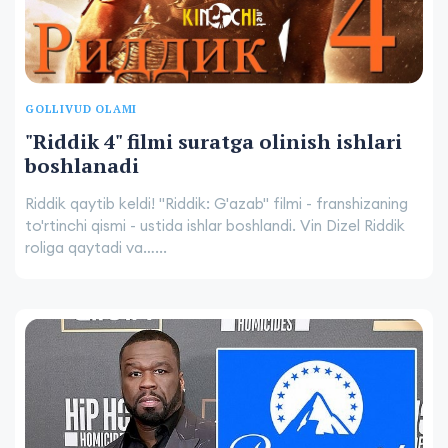
GOLLIVUD OLAMI
"Riddik 4" filmi suratga olinish ishlari
boshlanadi
Riddik qaytib keldi! "Riddik: G'azab" filmi - franshizaning
to'rtinchi qismi - ustida ishlar boshlandi. Vin Dizel Riddik
roliga qaytadi va…...