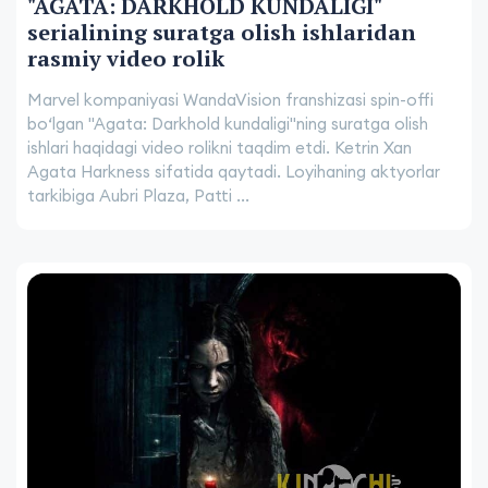
"AGATA: DARKHOLD KUNDALIGI"
serialining suratga olish ishlaridan
rasmiy video rolik
Marvel kompaniyasi WandaVision franshizasi spin-offi
bo‘lgan "Agata: Darkhold kundaligi"ning suratga olish
ishlari haqidagi video rolikni taqdim etdi. Ketrin Xan
Agata Harkness sifatida qaytadi. Loyihaning aktyorlar
tarkibiga Aubri Plaza, Patti ...