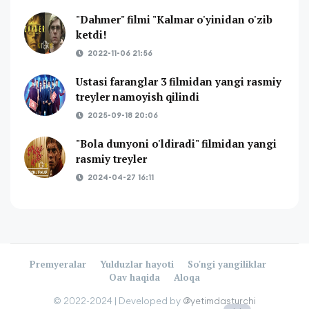
"Dahmer" filmi "Kalmar o'yinidan o'zib
ketdi!
2022-11-06 21:56
Ustasi faranglar 3 filmidan yangi rasmiy
treyler namoyish qilindi
2025-09-18 20:06
"Bola dunyoni o'ldiradi" filmidan yangi
rasmiy treyler
2024-04-27 16:11
Premyeralar
Yulduzlar hayoti
So'ngi yangiliklar
Oav haqida
Aloqa
©️ 2022-2024 |
Developed by
@yetimdasturchi