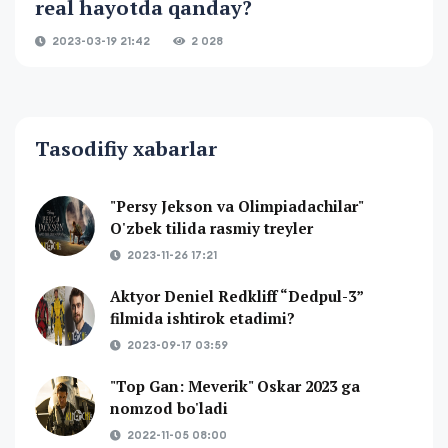
real hayotda qanday?
2023-03-19 21:42
2 028
Tasodifiy xabarlar
"Persy Jekson va Olimpiadachilar"
O'zbek tilida rasmiy treyler
2023-11-26 17:21
Aktyor Deniel Redkliff “Dedpul-3”
filmida ishtirok etadimi?
2023-09-17 03:59
"Top Gan: Meverik" Oskar 2023 ga
nomzod bo'ladi
2022-11-05 08:00