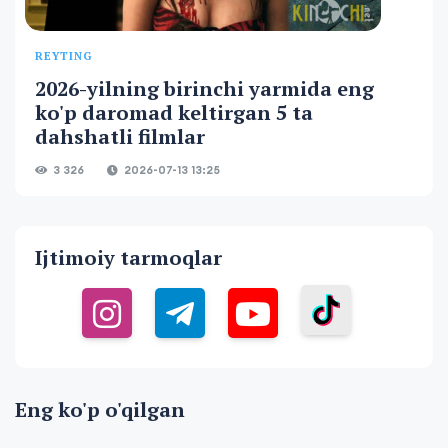
REYTING
2026-yilning birinchi yarmida eng
ko'p daromad keltirgan 5 ta
dahshatli filmlar
3 326
2026-07-13 13:25
Ijtimoiy tarmoqlar
Eng ko'p o'qilgan