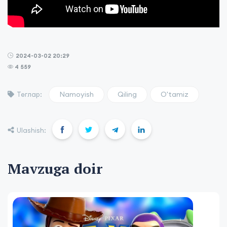
2024-03-02 20:29
4 559
Namoyish
Qiling
O'tamiz
Теглар:
Ulashish:
Mavzuga doir