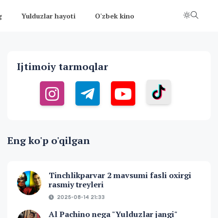
g
Yulduzlar hayoti
O'zbek kino
Ijtimoiy tarmoqlar
Eng ko'p o'qilgan
Tinchlikparvar 2 mavsumi fasli oxirgi
rasmiy treyleri
2025-08-14 21:33
Al Pachino nega "Yulduzlar jangi"