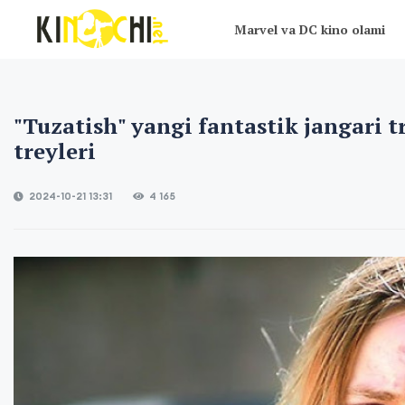
Marvel va DC kino olami
"Tuzatish" yangi fantastik jangari t
treyleri
2024-10-21 13:31
4 165