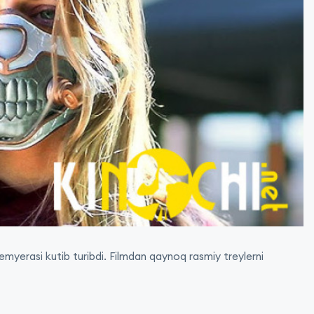
premyerasi kutib turibdi. Filmdan qaynoq rasmiy treylerni