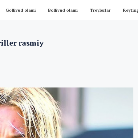
Gollivud olami
Bollivud olami
Treylerlar
Reytin
riller rasmiy