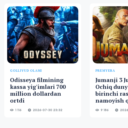
GOLLIVUD OLAMI
PREMYERA
Odisseya filmining
Jumanji 3 J
kassa yig'imlari 700
Ochiq duny
million dollardan
birinchi ra
ortdi
namoyish q
1 116
2026-07-30 23:32
9 186
2026