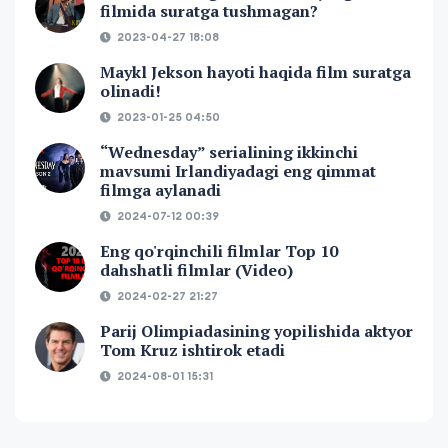
filmida suratga tushmagan?
2023-04-27 18:08
Maykl Jekson hayoti haqida film suratga
olinadi!
2023-01-25 04:50
“Wednesday” serialining ikkinchi
mavsumi Irlandiyadagi eng qimmat
filmga aylanadi
2024-07-12 00:39
Eng qo'rqinchili filmlar Top 10
dahshatli filmlar (Video)
2024-02-27 21:27
Parij Olimpiadasining yopilishida aktyor
Tom Kruz ishtirok etadi
2024-08-01 15:31