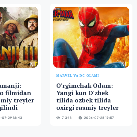
MARVEL VA DC OLAMI
umanji:
O'rgimchak Odam:
o filmidan
Yangi kun O'zbek
smiy treyler
tilida ozbek tilida
ilindi
oxirgi rasmiy treyler
-07-29 16:43
7 343
2026-07-28 19:57