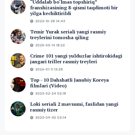
“Uddalab bo‘lmas topshiriq”
franshizasining 8-qismi taqdimoti bir
yilga kechiktirildi
2023-10-28 14:43
Temir Yurak seriali yangi rasmiy
treylerini tomosha qiling
2025-05-14 18:22
Crime 101 yangi yulduzlar ishtirokidagi
jangari triller rasmiy treyleri
2026-01-11 13:28
Top - 10 Dahshatli Janubiy Koreya
filmlari (Video)
2023-02-24 02:18
Loki seriali 2 mavsumi, faslidan yangi
rasmiy tizer
2023-09-30 03:14