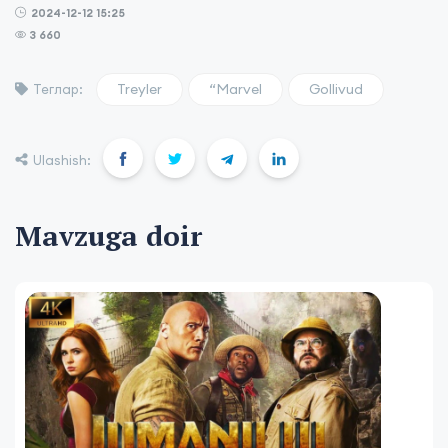
2024-12-12 15:25
3 660
Treyler
“Marvel
Gollivud
Теглар:
Ulashish:
Mavzuga doir