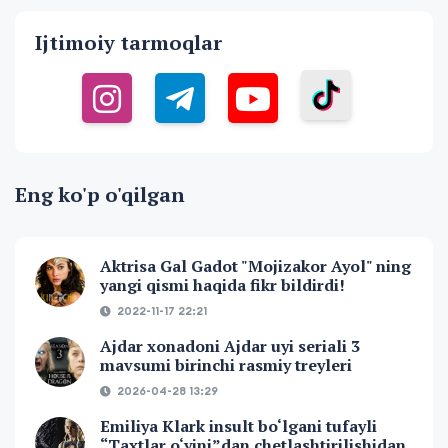
Ijtimoiy tarmoqlar
Eng ko'p o'qilgan
Aktrisa Gal Gadot "Mojizakor Ayol" ning
yangi qismi haqida fikr bildirdi!
2022-11-17 22:21
Ajdar xonadoni Ajdar uyi seriali 3
mavsumi birinchi rasmiy treyleri
2026-04-28 13:29
Emiliya Klark insult bo‘lgani tufayli
“Taxtlar o‘yini”dan chetlashtirilishidan