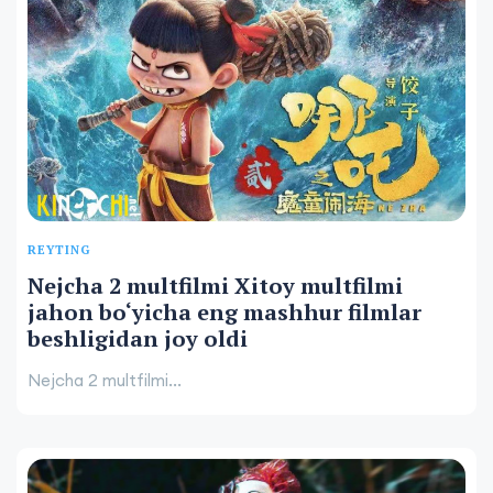
REYTING
Nejcha 2 multfilmi Xitoy multfilmi
jahon bo‘yicha eng mashhur filmlar
beshligidan joy oldi
Nejcha 2 multfilmi...