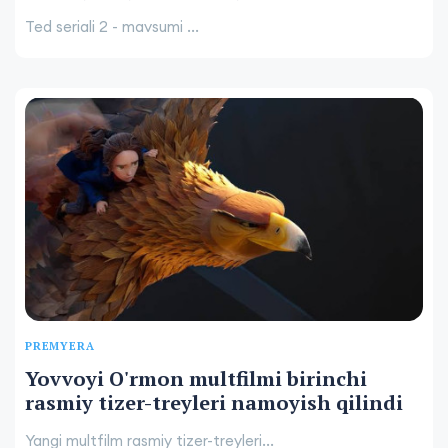
Ted seriali 2 - mavsumi ...
PREMYERA
Yovvoyi O'rmon multfilmi birinchi
rasmiy tizer-treyleri namoyish qilindi
Yangi multfilm rasmiy tizer-treyleri...