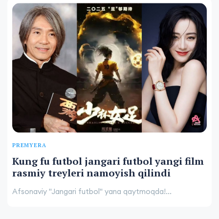
PREMYERA
Kung fu futbol jangari futbol yangi film
rasmiy treyleri namoyish qilindi
Afsonaviy "Jangari futbol" yana qaytmoqda!...