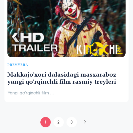
PREMYERA
Makkajo'xori dalasidagi masxaraboz
yangi qo'rqinchli film rasmiy treyleri
Yangi qo'rqinchli film ...
1
2
3