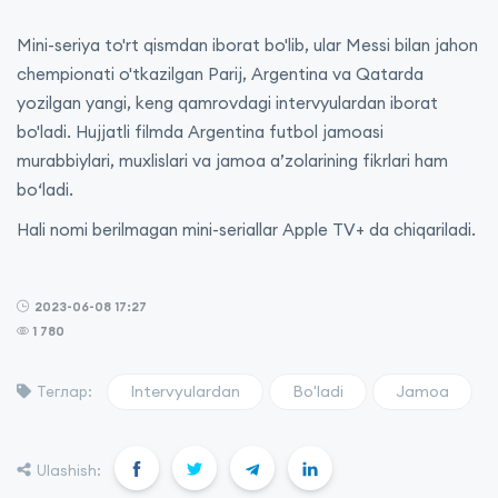
Mini-seriya to'rt qismdan iborat bo'lib, ular Messi bilan jahon
chempionati o'tkazilgan Parij, Argentina va Qatarda
yozilgan yangi, keng qamrovdagi intervyulardan iborat
bo'ladi. Hujjatli filmda Argentina futbol jamoasi
murabbiylari, muxlislari va jamoa a’zolarining fikrlari ham
bo‘ladi.
Hali nomi berilmagan mini-seriallar Apple TV+ da chiqariladi.
2023-06-08 17:27
1 780
Intervyulardan
Bo'ladi
Jamoa
Теглар:
Ulashish: