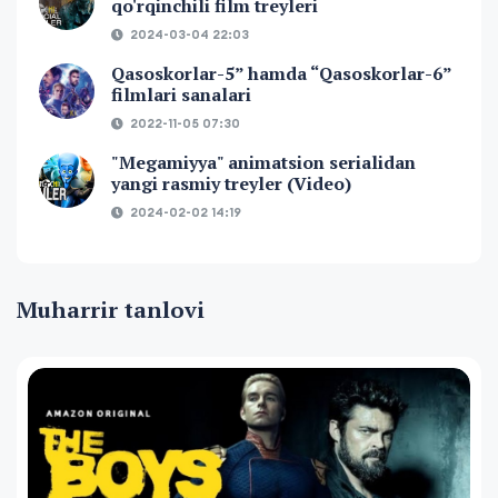
qo'rqinchili film treyleri
2024-03-04 22:03
Qasoskorlar-5” hamda “Qasoskorlar-6”
filmlari sanalari
2022-11-05 07:30
"Megamiyya" animatsion serialidan
yangi rasmiy treyler (Video)
2024-02-02 14:19
Muharrir tanlovi