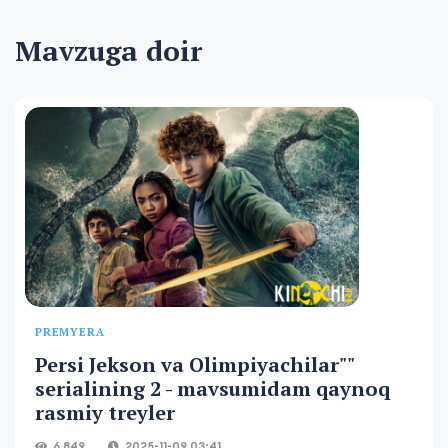
Mavzuga doir
PREMYERA
Persi Jekson va Olimpiyachilar""
serialining 2 - mavsumidam qaynoq
rasmiy treyler
6 849
2025-11-09 03:41