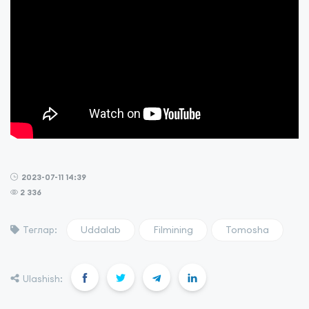
2023-07-11 14:39
2 336
Uddalab
Filmining
Tomosha
Теглар:
Ulashish: