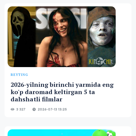
REYTING
2026-yilning birinchi yarmida eng
ko'p daromad keltirgan 5 ta
dahshatli filmlar
3 327
2026-07-13 13:25