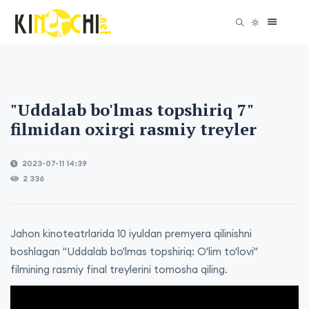
"Uddalab bo'lmas topshiriq 7"
filmidan oxirgi rasmiy treyler
2023-07-11 14:39
2 336
Jahon kinoteatrlarida 10 iyuldan premyera qilinishni
boshlagan "Uddalab bo'lmas topshiriq: O'lim to'lovi"
filmining rasmiy final treylerini tomosha qiling.