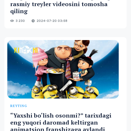
rasmiy treyler videosini tomosha
qiling
3 230
2024-07-20 03:58
REYTING
“Yaxshi bo‘lish osonmi?” tarixdagi
eng yuqori daromad keltirgan
animatsion franshizaga aylandi