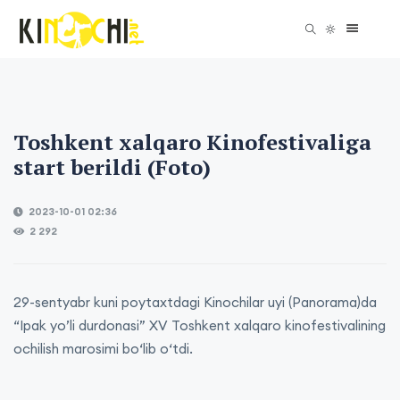
Toshkent xalqaro Kinofestivaliga
start berildi (Foto)
2023-10-01 02:36
2 292
29-sentyabr kuni poytaxtdagi Kinochilar uyi (Panorama)da
“Ipak yo’li durdonasi” XV Toshkent xalqaro kinofestivalining
ochilish marosimi bo‘lib o‘tdi.