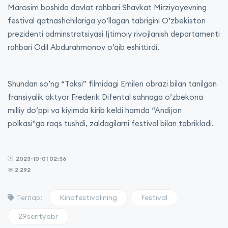
Marosim boshida davlat rahbari Shavkat Mirziyoyevning
festival qatnashchilariga yo’llagan tabrigini O’zbekiston
prezidenti adminstratsiyasi Ijtimoiy rivojlanish departamenti
rahbari Odil Abdurahmonov o’qib eshittirdi.
Shundan so’ng “Taksi” filmidagi Emilen obrazi bilan tanilgan
fransiyalik aktyor Frederik Difental sahnaga o’zbekona
milliy do’ppi va kiyimda kirib keldi hamda “Andijon
polkasi"ga raqs tushdi, zaldagilarni festival bilan tabrikladi.
2023-10-01 02:36
2 292
Kinofestivalining
Festival
Теглар:
29sentyabr