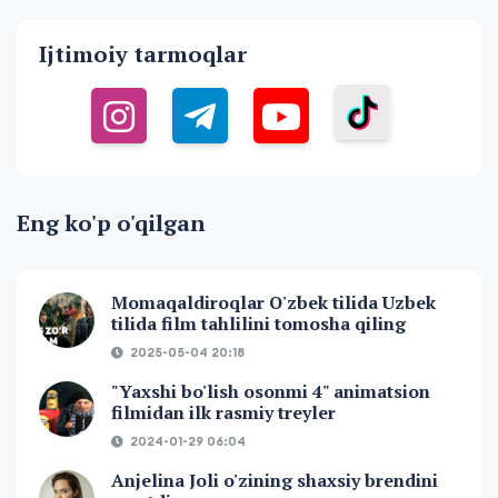
Ijtimoiy tarmoqlar
Eng ko'p o'qilgan
Momaqaldiroqlar O'zbek tilida Uzbek
tilida film tahlilini tomosha qiling
2025-05-04 20:18
"Yaxshi bo'lish osonmi 4" animatsion
filmidan ilk rasmiy treyler
2024-01-29 06:04
Anjelina Joli o'zining shaxsiy brendini