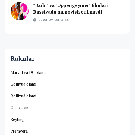
"Barbi" va "Oppengeymer" filmlari
Rassiyada namoyish etilmaydi
2023-09-03 16:56
Ruknlar
Marvel va DC olami
Gollivud olami
Bollivud olami
O'zbek kino
Reyting
Premyera