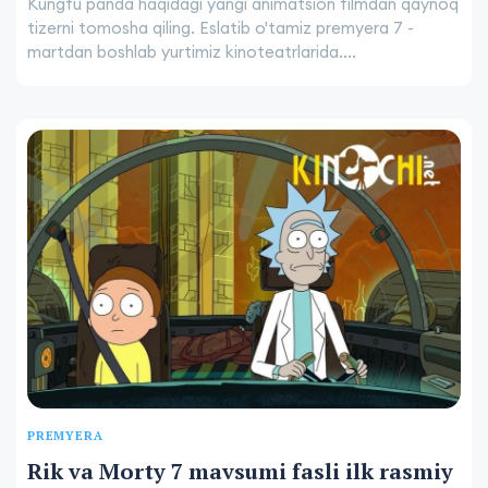
Kungfu panda haqidagi yangi animatsion filmdan qaynoq
tizerni tomosha qiling. Eslatib o'tamiz premyera 7 -
martdan boshlab yurtimiz kinoteatrlarida....
PREMYERA
Rik va Morty 7 mavsumi fasli ilk rasmiy