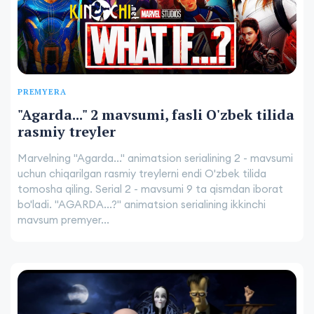
PREMYERA
"Agarda..." 2 mavsumi, fasli O'zbek tilida
rasmiy treyler
Marvelning "Agarda..." animatsion serialining 2 - mavsumi
uchun chiqarilgan rasmiy treylerni endi O'zbek tilida
tomosha qiling. Serial 2 - mavsumi 9 ta qismdan iborat
bo'ladi. "AGARDA...?" animatsion serialining ikkinchi
mavsum premyer...