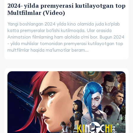
2024- yilda premyerasi kutilayotgan top
Multfilmlar (Video)
Yangi boshlangan 2024 yilda kino olamida juda ko'plab
katta premyeralar bo'lishi kutilmoqda. Ular orasida
Animatsion filmlarning ham alohida o'rni bor. Bugun 2024
- yilda muhlislar tomonidan premyerasi kutilayotgan top
multfilmlar haqida ma'lumotlar beram...