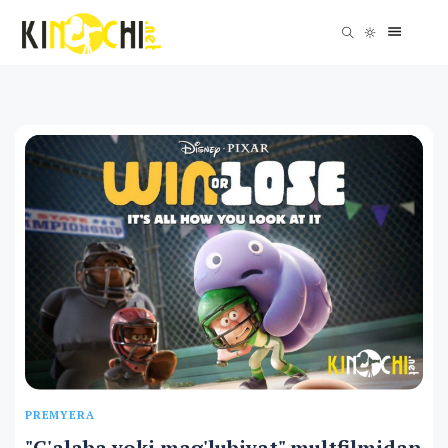
PREMYERA
"G'alaba yoki mag'lubiyat" multfilmidan