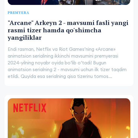
PREMYERA
"Arcane" Arkeyn 2 - mavsumi fasli yangi
rasmi tizer hamda qo'shimcha
yangiliklar
Endi rasman, Netflix va Riot Games’ning «Arcane»
animatsion serialining ikkinchi mavsumini premyerasi
2024-yilning noyabr oyida boʻlib oʻtadi! Bugun
animatsion serialning 2 - mavsumi uchun ilk tizer taqdim
etildi. Quyida esa serialning qisa tizerinu tomos...