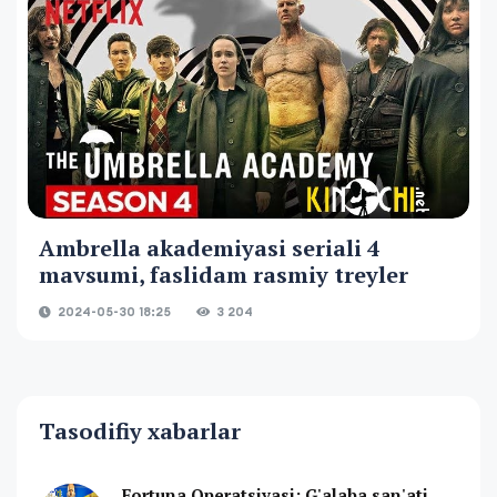
Ambrella akademiyasi seriali 4
mavsumi, faslidam rasmiy treyler
2024-05-30 18:25
3 204
Tasodifiy xabarlar
Fortuna Operatsiyasi: G'alaba san'ati