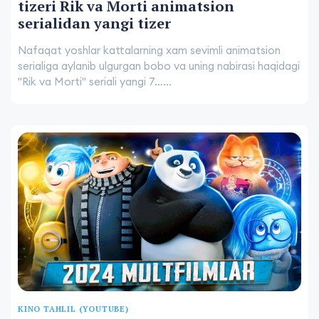
tizeri Rik va Morti animatsion
serialidan yangi tizer
Nafaqat yoshlar kattalarning xam sevimli animatsion
serialiga aylanib ulgurgan bobo va uning nabirasi haqidagi
"Rik va Morti" seriali yangi 7…...
KINO TAHLIL (YOUTUBE)