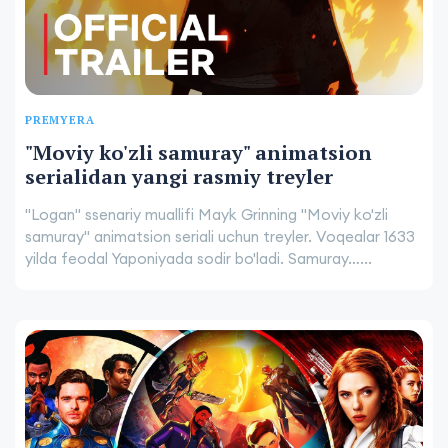
PREMYERA
"Moviy ko'zli samuray" animatsion
serialidan yangi rasmiy treyler
"Logan" ssenariy muallifi Mayk Grinning "Moviy ko'zli
samuray" animatsion seriali uchun treyler. Voqealar 1633
yilda feodal Yaponiyada sodir bo'ladi. Samuray…...