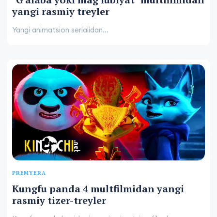
yangi rasmiy treyler
Yangi animatsion serialidan...
PREMYERA
Kungfu panda 4 multfilmidan yangi
rasmiy tizer-treyler