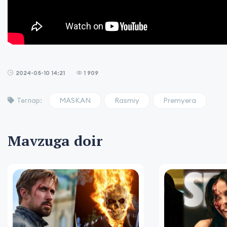
2024-05-10 14:21
1 909
MASKAN
Rasmiy
Premyera
Теглар:
Mavzuga doir