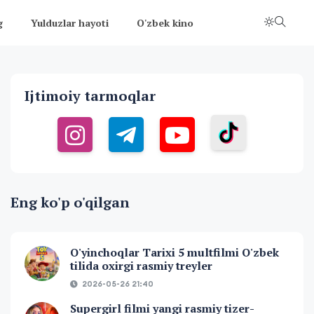
g
Yulduzlar hayoti
O'zbek kino
Ijtimoiy tarmoqlar
Eng ko'p o'qilgan
O'yinchoqlar Tarixi 5 multfilmi O'zbek
tilida oxirgi rasmiy treyler
2026-05-26 21:40
Supergirl filmi yangi rasmiy tizer-