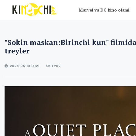
Marvel va DC kino olami
"Sokin maskan:Birinchi kun" filmid
treyler
2024-05-10 14:21
1 909