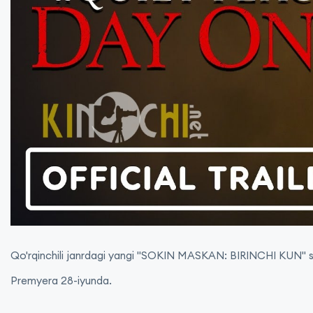
Qo'rqinchili janrdagi yangi "SOKIN MASKAN: BIRINCHI KUN" spi
Premyera 28-iyunda.