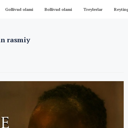
Gollivud olami
Bollivud olami
Treylerlar
Reytin
an rasmiy