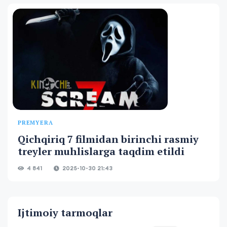
PREMYERA
Qichqiriq 7 filmidan birinchi rasmiy
treyler muhlislarga taqdim etildi
4 841
2025-10-30 21:43
Ijtimoiy tarmoqlar