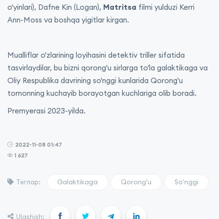
o'yinlari), Dafne Kin (Logan),
Matritsa
filmi yulduzi Kerri
Ann-Moss va boshqa yigitlar kirgan.
Mualliflar o'zlarining loyihasini detektiv triller sifatida
tasvirlaydilar, bu bizni qorong'u sirlarga to'la galaktikaga va
Oliy Respublika davrining so'nggi kunlarida Qorong'u
tomonning kuchayib borayotgan kuchlariga olib boradi.
Premyerasi 2023-yilda.
2022-11-08 01:47
1 627
Galaktikaga
Qorong'u
So'nggi
Теглар:
Ulashish: