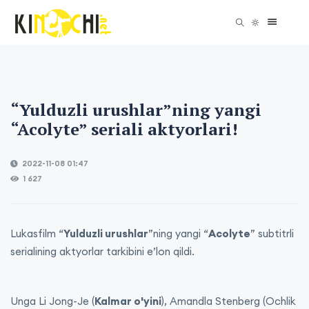
“Yulduzli urushlar”ning yangi
“Acolyte” seriali aktyorlari!
2022-11-08 01:47
1 627
Lukasfilm “
Yulduzli urushlar
”ning yangi “
Acolyte
” subtitrli
serialining aktyorlar tarkibini e’lon qildi.
Unga Li Jong-Je (
Kalmar o'yini
), Amandla Stenberg (Ochlik