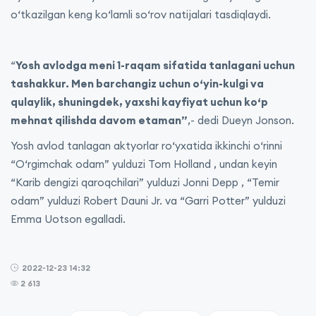
o‘tkazilgan keng ko‘lamli so‘rov natijalari tasdiqlaydi.
“
Yosh avlodga meni 1-raqam sifatida tanlagani uchun
tashakkur. Men barchangiz uchun o‘yin-kulgi va
qulaylik, shuningdek, yaxshi kayfiyat uchun ko‘p
mehnat qilishda davom etaman”
,- dedi Dueyn Jonson.
Yosh avlod tanlagan aktyorlar ro‘yxatida ikkinchi o‘rinni
“O‘rgimchak odam” yulduzi Tom Holland , undan keyin
“Karib dengizi qaroqchilari” yulduzi Jonni Depp , “Temir
odam” yulduzi Robert Dauni Jr. va “Garri Potter” yulduzi
Emma Uotson egalladi.
2022-12-23 14:32
2 613