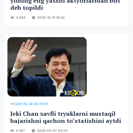
yilning eng yaxshi aktyorlaridan biri
deb topildi
4 252
2025-12-19 15:26
YULDUZLAR HAYOTI
Jeki Chan xavfli tryuklarni mustaqil
bajarishni qachon to‘xtatishini aytdi
3 357
2025-05-27 00:41