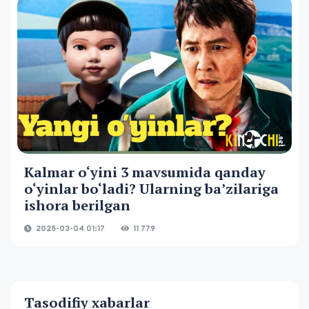
Kalmar o‘yini 3 mavsumida qanday
o‘yinlar bo‘ladi? Ularning ba’zilariga
ishora berilgan
2025-03-04 01:17
11 779
Tasodifiy xabarlar