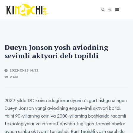
Dueyn Jonson yosh avlodning
sevimli aktyori deb topildi
2022-12-23 14:32
2 613
2022-yilda DC koinotidagi ierarxiyani o‘zgartirishga uringan
Dueyn Jonson yangi avlodining eng sevimli aktyori bo‘ldi.
Ya’ni 90-yillarning oxiri va 2000-yillarning boshlarida raqamli
texnologiyalar va internet davrida tug‘ilgan tomoshabinlar
aynan ushbu aktyorni tanlashdi. Buni tegishli yosh guruhida