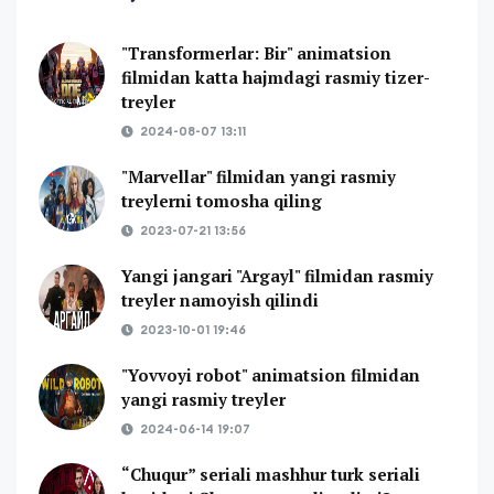
"Transformerlar: Bir" animatsion
filmidan katta hajmdagi rasmiy tizer-
treyler
2024-08-07 13:11
"Marvellar" filmidan yangi rasmiy
treylerni tomosha qiling
2023-07-21 13:56
Yangi jangari "Argayl" filmidan rasmiy
treyler namoyish qilindi
2023-10-01 19:46
"Yovvoyi robot" animatsion filmidan
yangi rasmiy treyler
2024-06-14 19:07
“Chuqur” seriali mashhur turk seriali