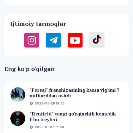
Ijtimoiy tarmoqlar
Eng ko'p o'qilgan
"Forsaj" franshizasining kassa yig'imi 7
milliarddan oshdi
2023-05-28 19:35
"Renfield" yangi qo'rqinchili komedik
film treyleri
2023-01-06 16:38