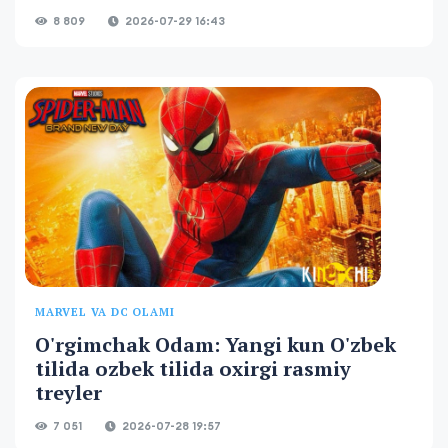
8 809
2026-07-29 16:43
MARVEL VA DC OLAMI
O'rgimchak Odam: Yangi kun O'zbek
tilida ozbek tilida oxirgi rasmiy
treyler
7 051
2026-07-28 19:57