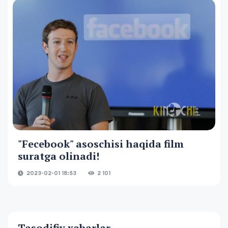
"Fecebook" asoschisi haqida film
suratga olinadi!
2023-02-01 18:53
2 101
Tasodifiy xabarlar