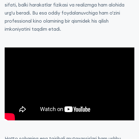
sifati, balki harakatlar fizikasi va realizmga ham alohida
urg'u beradi. Bu esa oddiy foydalanuvchiga ham o'zini
professional kino olamining bir qismidek his qilish
imkoniyatini taqdim etadi.
Hatto sohaning eng tajribali mutaxassislari ham ushbu