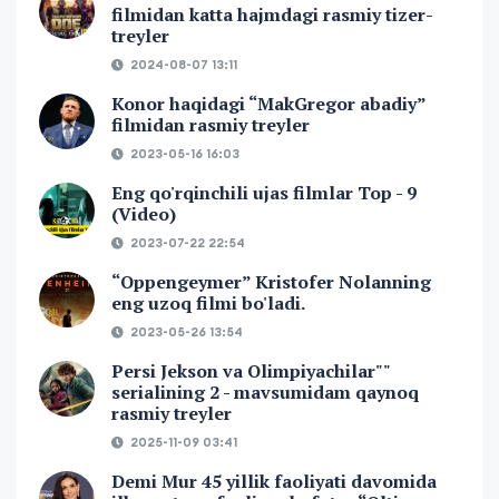
filmidan katta hajmdagi rasmiy tizer-
treyler
2024-08-07 13:11
Konor haqidagi “MakGregor abadiy”
filmidan rasmiy treyler
2023-05-16 16:03
Eng qo'rqinchili ujas filmlar Top - 9
(Video)
2023-07-22 22:54
“Oppengeymer” Kristofer Nolanning
eng uzoq filmi bo'ladi.
2023-05-26 13:54
Persi Jekson va Olimpiyachilar""
serialining 2 - mavsumidam qaynoq
rasmiy treyler
2025-11-09 03:41
Demi Mur 45 yillik faoliyati davomida