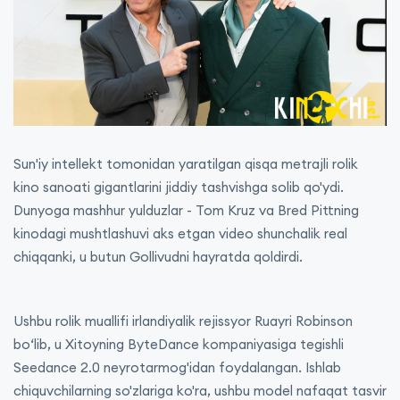
Sun'iy intellekt tomonidan yaratilgan qisqa metrajli rolik
kino sanoati gigantlarini jiddiy tashvishga solib qo'ydi.
Dunyoga mashhur yulduzlar - Tom Kruz va Bred Pittning
kinodagi mushtlashuvi aks etgan video shunchalik real
chiqqanki, u butun Gollivudni hayratda qoldirdi.
Ushbu rolik muallifi irlandiyalik rejissyor Ruayri Robinson
boʻlib, u Xitoyning ByteDance kompaniyasiga tegishli
Seedance 2.0 neyrotarmog'idan foydalangan. Ishlab
chiquvchilarning so'zlariga ko'ra, ushbu model nafaqat tasvir