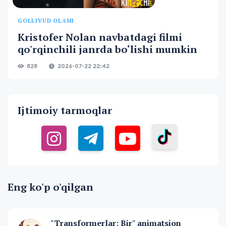
GOLLIVUD OLAMI
Kristofer Nolan navbatdagi filmi
qo'rqinchili janrda bo‘lishi mumkin
828
2026-07-22 22:42
Ijtimoiy tarmoqlar
Eng ko'p o'qilgan
"Transformerlar: Bir" animatsion