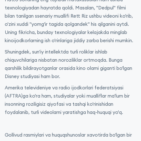
texnologiyadan hayratda qoldi. Masalan, "Dedpul" filmi
bilan tanilgan ssenariy muallifi Rett Riz ushbu videoni ko'rib,
o'zini xuddi "yomg'ir tagida qolgandek" his qilganini aytdi.
Uning fikricha, bunday texnologiyalar kelajakda minglab
kinoijodkorlarning ish o'rinlariga jiddiy zarba berishi mumkin.
Shuningdek, sun'iy intellektda turli roliklar ishlab
chiquvchilariga nisbatan noroziliklar ortmoqda. Bunga
qarshilik bildirayotganlar orasida kino olami giganti bo'lgan
Disney studiyasi ham bor.
Amerika televideniye va radio ijodkorlari federatsiyasi
(AFTRA)ga ko'ra ham, studiyalar yoki mualliflar ma'lum bir
insonning roziligisiz qiyofasi va tashqi ko'rinishidan
foydalanib, turli videolarni yaratishga haq-huquqi yo'q.
Gollivud rasmiylari va huquqshunoslar xavotirda bo'lgan bir