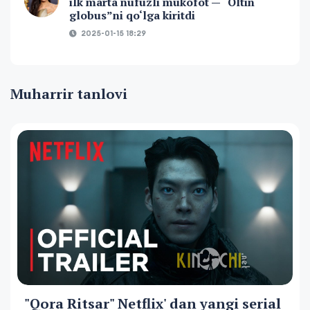
ilk marta nufuzli mukofot — “Oltin
globus”ni qo‘lga kiritdi
2025-01-15 18:29
Muharrir tanlovi
"Qora Ritsar" Netflix' dan yangi serial