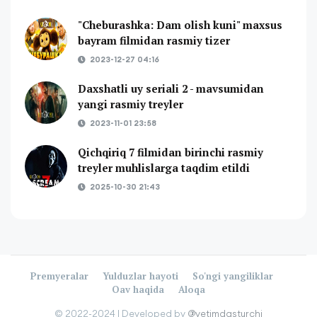
"Cheburashka: Dam olish kuni" maxsus
bayram filmidan rasmiy tizer
2023-12-27 04:16
Daxshatli uy seriali 2 - mavsumidan
yangi rasmiy treyler
2023-11-01 23:58
Qichqiriq 7 filmidan birinchi rasmiy
treyler muhlislarga taqdim etildi
2025-10-30 21:43
Premyeralar
Yulduzlar hayoti
So'ngi yangiliklar
Oav haqida
Aloqa
©️ 2022-2024 |
Developed by
@yetimdasturchi