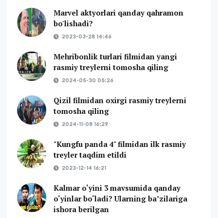
Marvel aktyorlari qanday qahramon
bo'lishadi?
2023-03-28 14:46
Mehribonlik turlari filmidan yangi
rasmiy treylerni tomosha qiling
2024-05-30 05:26
Qizil filmidan oxirgi rasmiy treylerni
tomosha qiling
2024-11-08 16:29
"Kungfu panda 4" filmidan ilk rasmiy
treyler taqdim etildi
2023-12-14 16:21
Kalmar o‘yini 3 mavsumida qanday
o‘yinlar bo‘ladi? Ularning ba’zilariga
ishora berilgan