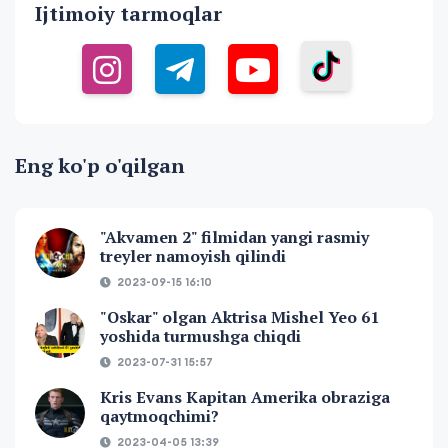
Ijtimoiy tarmoqlar
Eng ko'p o'qilgan
"Akvamen 2" filmidan yangi rasmiy
treyler namoyish qilindi
2023-09-15 16:10
"Oskar" olgan Aktrisa Mishel Yeo 61
yoshida turmushga chiqdi
2023-07-31 15:57
Kris Evans Kapitan Amerika obraziga
qaytmoqchimi?
2023-04-05 13:39