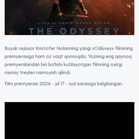
Buyuk rejissor Kristofer Nolanning yangi «Odissey» filmining
premyerasiga ham oz vaqt qomoqda. Yozning eng qaynoq
premyeralaridan biri bo'lishi kutilayotgan filmning oxirgi
rasmiy treyleri namoyish qilindi.
Film premyerasi 2026 - yil 17 - iyul sanasiga belgilangan.