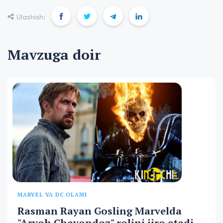
Ulashish:
Mavzuga doir
MARVEL VA DC OLAMI
Rasman Rayan Gosling Marvelda
"Arvoh Chavondoz" rolini ijro etadi