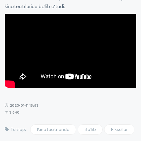
kinoteatrlarida bo'lib o'tadi.
2023-01-11 18:53
3 640
Kinoteatrlarida
Bo'lib
Piksellar
Теглар: