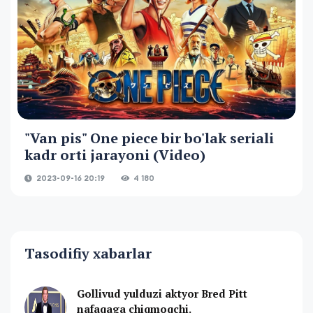
"Van pis" One piece bir bo'lak seriali
kadr orti jarayoni (Video)
2023-09-16 20:19
4 180
Tasodifiy xabarlar
Gollivud yulduzi aktyor Bred Pitt
nafaqaga chiqmoqchi.