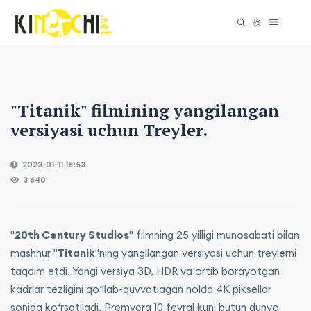
"Titanik" filmining yangilangan
versiyasi uchun Treyler.
2023-01-11 18:53
3 640
"
20th Century Studios
" filmning 25 yilligi munosabati bilan
mashhur "
Titanik
"ning yangilangan versiyasi uchun treylerni
taqdim etdi. Yangi versiya 3D, HDR va ortib borayotgan
kadrlar tezligini qo‘llab-quvvatlagan holda 4K piksellar
sonida ko‘rsatiladi. Premyera 10 fevral kuni butun dunyo