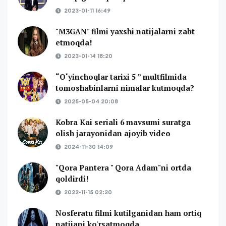
2023-01-11 16:49
"M3GAN" filmi yaxshi natijalarni zabt
etmoqda!
2023-01-14 18:20
“O‘yinchoqlar tarixi 5 ” multfilmida
tomoshabinlarni nimalar kutmoqda?
2025-05-04 20:08
Kobra Kai seriali 6 mavsumi suratga
olish jarayonidan ajoyib video
2024-11-30 14:09
"Qora Pantera " Qora Adam"ni ortda
qoldirdi!
2022-11-15 02:20
Nosferatu filmi kutilganidan ham ortiq
natijani ko'rsatmoqda