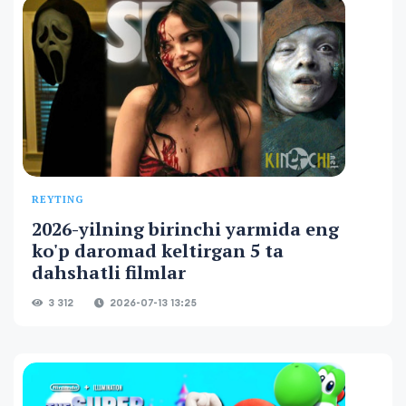
REYTING
2026-yilning birinchi yarmida eng
ko'p daromad keltirgan 5 ta
dahshatli filmlar
3 312
2026-07-13 13:25