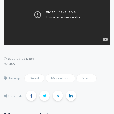
2023-07-03 17:04
1 550
Serial
Marvelning
Qismi
Теглар:
Ulashish: