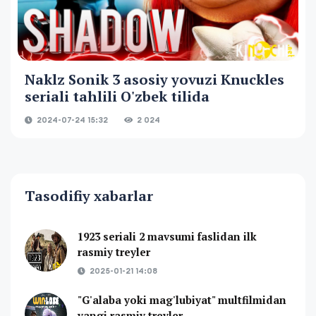
Naklz Sonik 3 asosiy yovuzi Knuckles
seriali tahlili O'zbek tilida
2024-07-24 15:32
2 024
Tasodifiy xabarlar
1923 seriali 2 mavsumi faslidan ilk
rasmiy treyler
2025-01-21 14:08
"G'alaba yoki mag'lubiyat" multfilmidan
yangi rasmiy treyler