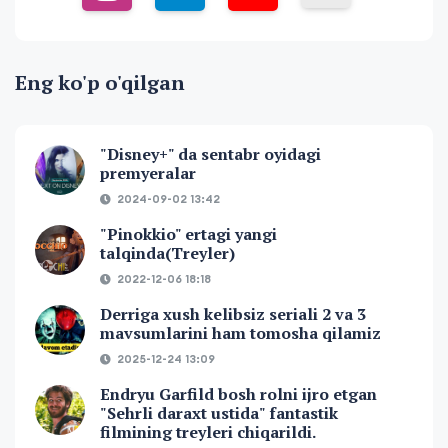
Eng ko'p o'qilgan
"Disney+" da sentabr oyidagi
premyeralar
2024-09-02 13:42
"Pinokkio" ertagi yangi
talqinda(Treyler)
2022-12-06 18:18
Derriga xush kelibsiz seriali 2 va 3
mavsumlarini ham tomosha qilamiz
2025-12-24 13:09
Endryu Garfild bosh rolni ijro etgan
"Sehrli daraxt ustida" fantastik
filmining treyleri chiqarildi.