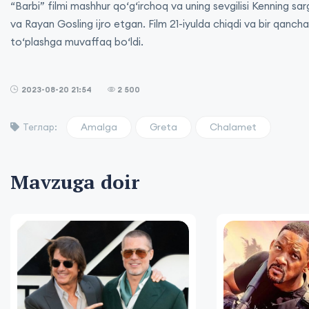
“Barbi” filmi mashhur qo‘g‘irchoq va uning sevgilisi Kenning sa
va Rayan Gosling ijro etgan. Film 21-iyulda chiqdi va bir qancha
to‘plashga muvaffaq bo‘ldi.
2023-08-20 21:54
2 500
Amalga
Greta
Chalamet
Теглар:
Mavzuga doir