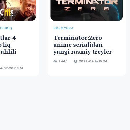
UTUBE)
PREMYERA
tlar-4
Terminator:Zero
'liq
anime serialidan
ahlili
yangi rasmiy treyler
1 445
2024-07-16 15:24
-07-20 03:51