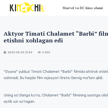
Marvel va DC kino olami
Aktyor Timati Chalamet “Barbi” film
etishni xohlagan edi
2023-08-20 21:54
2 500
“Dyuna” yulduzi Timati Chalamet “Barbi” filmida ishtirok etish
oshmadi. Bu haqda film rejissyori Greta Gervig ma’lum qildi.
Uning so‘zlariga ko‘ra, Chalamet “Barbi” filmining suratga oli
aytib uzr so‘ragan.