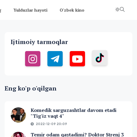
g
Yulduzlar hayoti
O'zbek kino
Ijtimoiy tarmoqlar
Eng ko'p o'qilgan
Komedik sarguzashtlar davom etadi
"Tig'iz vaqt 4"
2022-12-09 20:09
Temir odam qaytadimi? Doktor Strenj 3