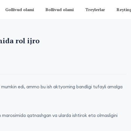
Gollivud olami
Bollivud olami
Treylerlar
Reytin
ida rol ijro
i mumkin edi, ammo bu ish aktyorning bandligi tufayli amalga
sh marosimida qatnashgan va ularda ishtirok eta olmasligini