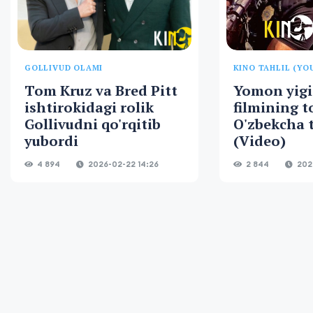
GOLLIVUD OLAMI
KINO TAHLIL (YO
Tom Kruz va Bred Pitt
Yomon yigi
ishtirokidagi rolik
filmining to
Gollivudni qo'rqitib
O'zbekcha t
yubordi
(Video)
4 894
2026-02-22 14:26
2 844
2024