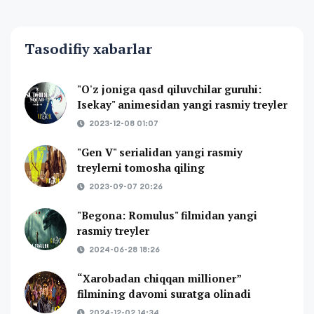
Tasodifiy xabarlar
"O'z joniga qasd qiluvchilar guruhi:
Isekay" animesidan yangi rasmiy treyler
2023-12-08 01:07
"Gen V" serialidan yangi rasmiy
treylerni tomosha qiling
2023-09-07 20:26
"Begona: Romulus" filmidan yangi
rasmiy treyler
2024-06-28 18:26
“Xarobadan chiqqan millioner”
filmining davomi suratga olinadi
2024-12-02 14:34