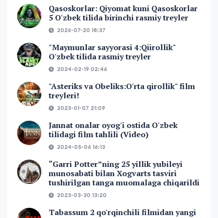
Qasoskorlar: Qiyomat kuni Qasoskorlar
5 O'zbek tilida birinchi rasmiy treyler
2026-07-20 18:37
"Maymunlar sayyorasi 4:Qiirollik"
O'zbek tilida rasmiy treyler
2024-02-19 02:46
"Asteriks va Obeliks:O'rta qirollik" film
treyleri!
2023-01-07 21:09
Jannat onalar oyog'i ostida O'zbek
tilidagi film tahlili (Video)
2024-05-06 16:13
“Garri Potter”ning 25 yillik yubileyi
munosabati bilan Xogvarts tasviri
tushirilgan tanga muomalaga chiqarildi
2023-03-30 13:20
Tabassum 2 qo'rqinchili filmidan yangi