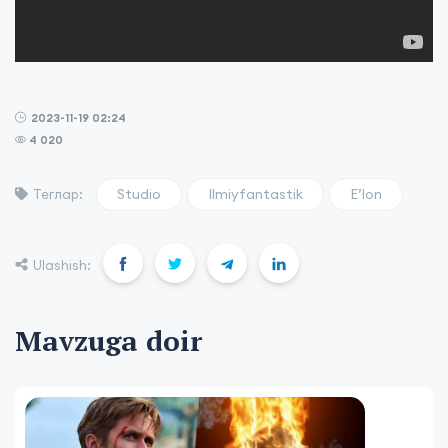
2023-11-19 02:24
4 020
Studio
Ilmiyfantastik
Eʼlon
Теглар:
Ulashish:
Mavzuga doir