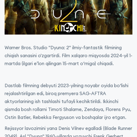
Warner Bros. Studio "Dyuna: 2" ilmiy-fantastik filmining
chiqish sanasini o'zgartirdi. Film xalqaro miqyosda 2024-yil 1-
martda (ilgari eʼlon qilingan 15-mart oʻrniga) chiqadi.
Dastlab filmning debyuti 2023-yilning noyabr oyida bo‘lishi
rejalashtirilgan edi, biroq premyera SAG-AFTRA
aktyorlarining ish tashlashi tufayli kechiktirildi. Ikkinchi
qismda bosh rollarni Timoti Shalame, Zendaya, Florens Pyu,
Ostin Batler, Rebekka Fergyuson va boshqalar ijro etgan.
Rejissyor lavozimini yana Denis Vilnev egalladi (Blade Runner
2049). Asl "Dyuna" 1960-yillarda yozuvchi Frenk Gerbert