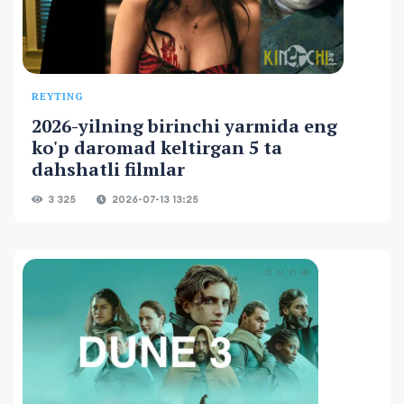
REYTING
2026-yilning birinchi yarmida eng
ko'p daromad keltirgan 5 ta
dahshatli filmlar
3 325
2026-07-13 13:25