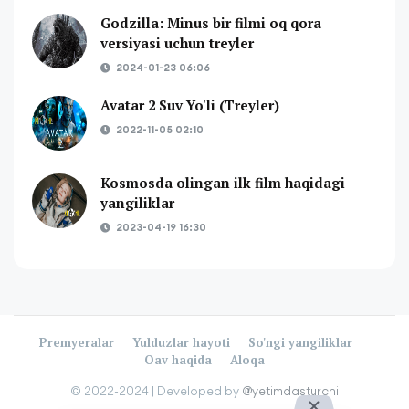
Godzilla: Minus bir filmi oq qora
versiyasi uchun treyler
2024-01-23 06:06
Avatar 2 Suv Yo'li (Treyler)
2022-11-05 02:10
Kosmosda olingan ilk film haqidagi
yangiliklar
2023-04-19 16:30
Premyeralar
Yulduzlar hayoti
So'ngi yangiliklar
Oav haqida
Aloqa
©️ 2022-2024 |
Developed by
@yetimdasturchi