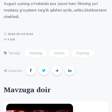
Avgust oyining o‘rtalarida esa Jazoir ham filmning yot
madaniy g‘oyalarni targ‘ib qilishini aytib, ushbu blokbasterni
chekladi.
2023-09-03 16:56
4 018
Vazirligi
Uchun
Oyining
Теглар:
Ulashish:
Mavzuga doir