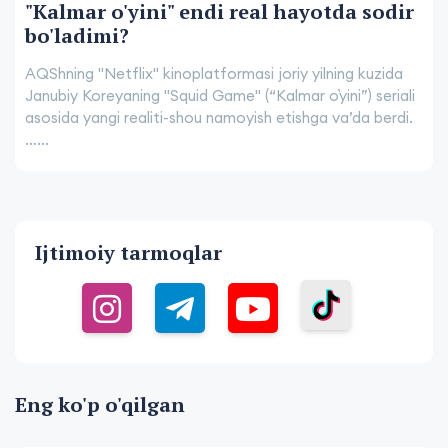
"Kalmar o'yini" endi real hayotda sodir
bo'ladimi?
AQShning "Netflix" kinoplatformasi joriy yilning kuzida
Janubiy Koreyaning "Squid Game" (“Kalmar o`yini”) seriali
asosida yangi realiti-shou namoyish etishga va’da berdi.
…...
Ijtimoiy tarmoqlar
Eng ko'p o'qilgan