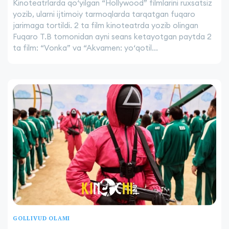
Kinoteatrlarda qo‘yilgan “Hollywood” filmlarini ruxsatsiz
yozib, ularni ijtimoiy tarmoqlarda tarqatgan fuqaro
jarimaga tortildi. 2 ta film kinoteatrda yozib olingan
Fuqaro T.B tomonidan ayni seans ketayotgan paytda 2
ta film: “Vonka” va “Akvamen: yo‘qotil...
GOLLIVUD OLAMI