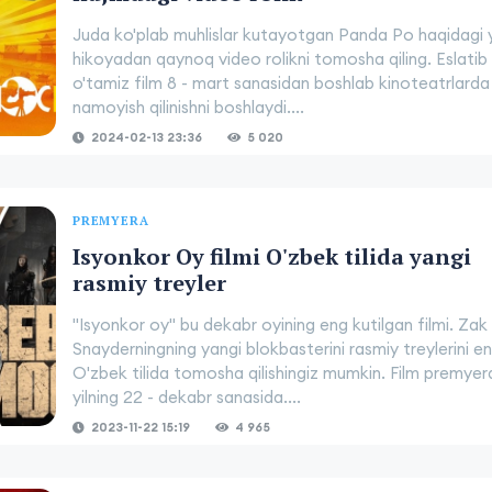
Juda ko'plab muhlislar kutayotgan Panda Po haqidagi 
hikoyadan qaynoq video rolikni tomosha qiling. Eslatib
o'tamiz film 8 - mart sanasidan boshlab kinoteatrlarda
namoyish qilinishni boshlaydi....
2024-02-13 23:36
5 020
PREMYERA
Isyonkor Oy filmi O'zbek tilida yangi
rasmiy treyler
"Isyonkor oy" bu dekabr oyining eng kutilgan filmi. Zak
Snayderningning yangi blokbasterini rasmiy treylerini en
O'zbek tilida tomosha qilishingiz mumkin. Film premyer
yilning 22 - dekabr sanasida....
2023-11-22 15:19
4 965