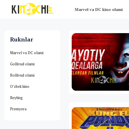
Marvel va DC kino olami
Ruknlar
Marvel va DC olami
Gollivud olami
Bollivud olami
O'zbek kino
Reyting
Premyera