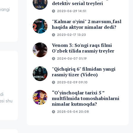
detektiv serial treyleri
yangi
2023-06-29 14:51
"Kalmar o'yini" 2 mavsum,fasl
haqida aktyor nimalar dedi?
2023-02-17 13:23
Venom 3: So'ngi raqs filmi
O'zbek tilida rasmiy treyler
2024-06-07 01:19
"Qichqiriq 6" filmidan yangi
rasmiy tizer (Video)
2023-02-09 09:10
“O‘yinchoqlar tarixi 5 ”
di
multfilmida tomoshabinlarni
asi shu
nimalar kutmoqda?
2025-05-04 20:08