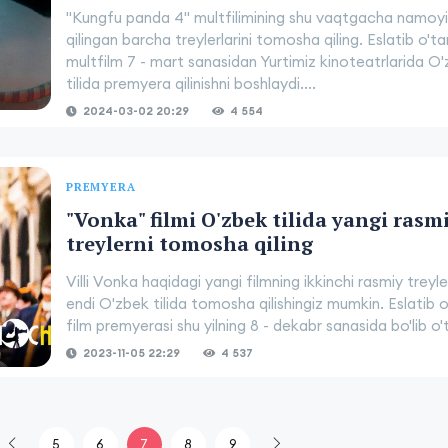
"Kungfu panda 4" multfilimining shu vaqtgacha namoy
qilingan barcha treylerlarini tomosha qiling. Eslatib o't
multfilm 7 - mart sanasidan Yurtimiz kinoteatrlarida O
tilida premyera qilinishni boshlaydi....
2024-03-02 20:29
4 554
PREMYERA
"Vonka" filmi O'zbek tilida yangi rasm
treylerni tomosha qiling
Villi Vonka haqidagi yangi filmning ikkinchi rasmiy treyler
endi O'zbek tilida tomosha qilishingiz mumkin. Eslatib 
film premyerasi shu yilning 8 - dekabr sanasida bo'lib o't
2023-11-05 22:29
4 537
5
6
7
8
9