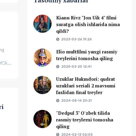
Tasodifiy xabarlar
Kianu Rivz "Jon Uik 4" filmi
suratga olish ishlarida nima
qildi?
2023-03-26 19:26
ng
Elio multfilmi yangi rasmiy
treylerini tomosha qiling
Ck...
2025-03-20 12:41
Uzuklar Hukmdori: qudrat
uzuklari seriali 2 mavsumi
faslidan final treyler
2024-08-14 20:21
ri
"Dedpul 3" O'zbek tilida
rasmiy treylerni tomosha
qiling
2024-02-13 02:05