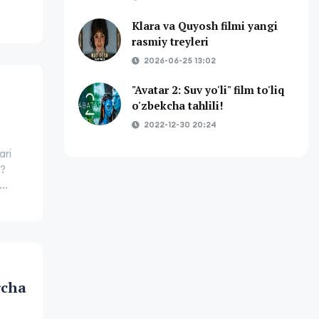
Klara va Quyosh filmi yangi
rasmiy treyleri
2026-06-25 13:02
"Avatar 2: Suv yo'li" film to'liq
o'zbekcha tahlili!
2022-12-30 20:24
ari
i?
..
rcha