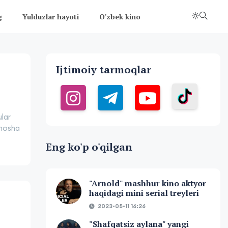
g
Yulduzlar hayoti
O'zbek kino
Ijtimoiy tarmoqlar
ular
omosha
Eng ko'p o'qilgan
"Arnold" mashhur kino aktyor
haqidagi mini serial treyleri
2023-05-11 16:26
"Shafqatsiz aylana" yangi