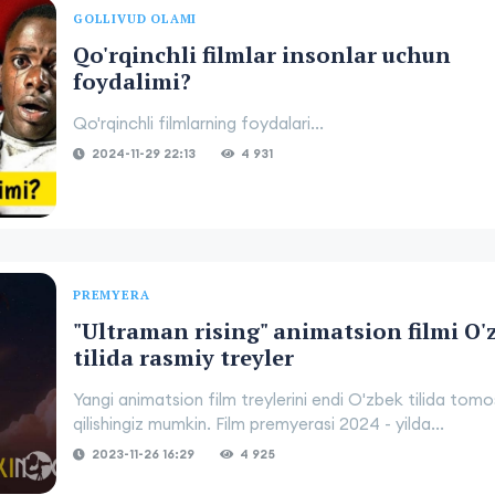
GOLLIVUD OLAMI
Qo'rqinchli filmlar insonlar uchun
foydalimi?
Qo'rqinchli filmlarning foydalari...
2024-11-29 22:13
4 931
PREMYERA
"Ultraman rising" animatsion filmi O'
tilida rasmiy treyler
Yangi animatsion film treylerini endi O'zbek tilida tom
qilishingiz mumkin. Film premyerasi 2024 - yilda...
2023-11-26 16:29
4 925