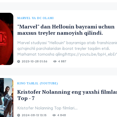
MARVEL VA DC OLAMI
"Marvel" dan Hellouin bayrami uchun
maxsus treyler namoyish qilindi.
Marvel studiyasi "Hellouin" bayramiga atab franshizani
qo'rqinchli parchalaridan iborat treyler taqdim etdi.
Marhamat tomosha qiling!https://youtu.be/bpH_ebErY
2023-10-28 01:56
4 887
KINO TAHLIL (YOUTUBE)
Kristofer Nolanning eng yaxshi filmla
Top - 7
Kristofer Nolanning Top filmlari...
2024-08-13 13:15
4 848