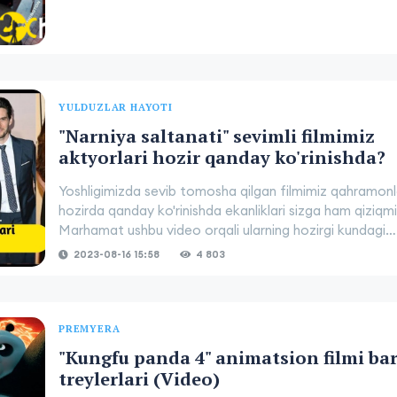
YULDUZLAR HAYOTI
"Narniya saltanati" sevimli filmimiz
aktyorlari hozir qanday ko'rinishda?
Yoshligimizda sevib tomosha qilgan filmimiz qahramonl
hozirda qanday ko'rinishda ekanliklari sizga ham qiziqm
Marhamat ushbu video orqali ularning hozirgi kundagi….
2023-08-16 15:58
4 803
PREMYERA
"Kungfu panda 4" animatsion filmi ba
treylerlari (Video)