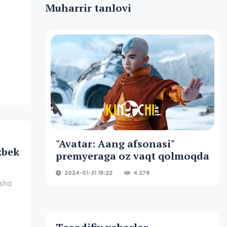
Muharrir tanlovi
"Avatar: Aang afsonasi"
zbek
premyeraga oz vaqt qolmoqda
2024-01-31 18:22
4 278
osha