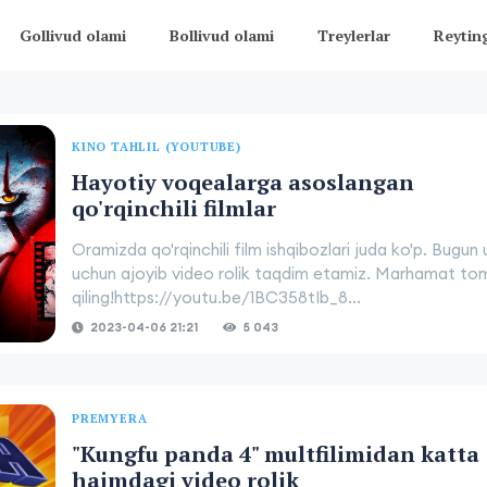
Gollivud olami
Bollivud olami
Treylerlar
Reytin
KINO TAHLIL (YOUTUBE)
Hayotiy voqealarga asoslangan
qo'rqinchili filmlar
Oramizda qo'rqinchili film ishqibozlari juda ko'p. Bugun 
uchun ajoyib video rolik taqdim etamiz. Marhamat t
qiling!https://youtu.be/1BC358tIb_8...
2023-04-06 21:21
5 043
PREMYERA
"Kungfu panda 4" multfilimidan katta
hajmdagi video rolik