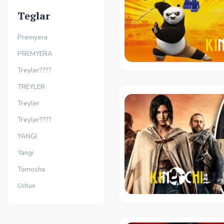
Teglar
Premyera
PREMYERA
Treyler????
TREYLER
Treyler
Treyler????
YANGI
Yangi
Tomosha
Uchun