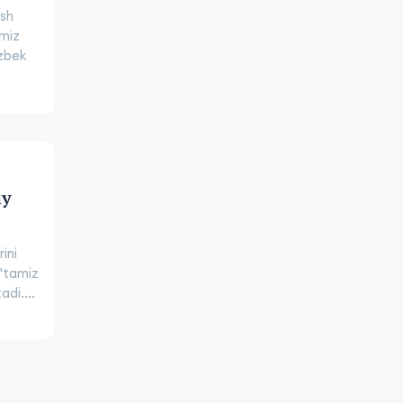
ish
amiz
'zbek
iy
ini
o'tamiz
adi....