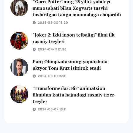
“Garri Potter”ning 25 yillik yubileyi
munosabati bilan Xogvarts tasviri
tushirilgan tanga muomalaga chiqarildi
2023-03-30 13:20
"Joker 2: Ikki inson telbaligi" filmi ilk
rasmiy treyleri
2024-04-11 17:35
Parij Olimpiadasining yopilishida
aktyor Tom Kruz ishtirok etadi
2024-08-01 15:31
"Transformerlar: Bir" animatsion
filmidan katta hajmdagi rasmiy tizer-
treyler
2024-08-07 13:11