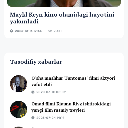
Maykl Keyn kino olamidagi hayotini
yakunladi
2023-10-16 19:56
2 651
Tasodifiy xabarlar
O'sha mashhur "Fantomas" filmi aktyori
vafot etdi
2023-06-01 03:09
Omad filmi Kiaunu Rivz ishtirokidagi
yangi film rasmiy treyleri
2025-07-24 14:19