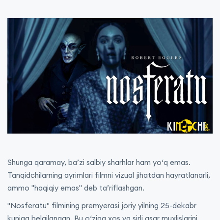
Shunga qaramay, ba’zi salbiy sharhlar ham yo‘q emas.
Tanqidchilarning ayrimlari filmni vizual jihatdan hayratlanarli,
ammo "haqiqiy emas" deb ta’riflashgan.
"Nosferatu" filmining premyerasi joriy yilning 25-dekabr
kuniga belgilangan. Bu o‘ziga xos va sirli asar muxlislarini