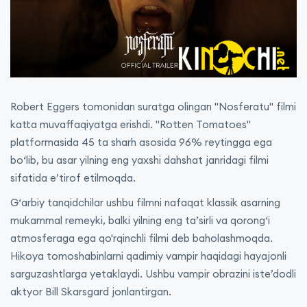
Robert Eggers tomonidan suratga olingan "Nosferatu" filmi
katta muvaffaqiyatga erishdi. "Rotten Tomatoes"
platformasida 45 ta sharh asosida 96% reytingga ega
bo‘lib, bu asar yilning eng yaxshi dahshat janridagi filmi
sifatida e’tirof etilmoqda.
G‘arbiy tanqidchilar ushbu filmni nafaqat klassik asarning
mukammal remeyki, balki yilning eng ta’sirli va qorong‘i
atmosferaga ega qo'rqinchli filmi deb baholashmoqda.
Hikoya tomoshabinlarni qadimiy vampir haqidagi hayajonli
sarguzashtlarga yetaklaydi. Ushbu vampir obrazini iste’dodli
aktyor Bill Skarsgard jonlantirgan.