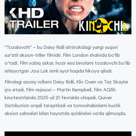
"Tozalovchi" — bu Daisy Ridli ishtirokidagi yangi yuqori
sur’atli aksion-triller filmidir. Film London shahrida bo‘lib
o‘tadi. Film sobiq askar, hozir esa binolarni tozalovchi bo‘lib
ishlayotgan Joui Lok ismli ayol haqida hikoya qiladi.
Filmdagi asosiy rollarni Daisy Ridli, Kliv Ouen va Taz Skaylar
ijro etadi. Film rejissori – Martin Kempbell. Film AQSh
kinoteatrlarida 2025-yil 21-fevralda chiqadi. Quiver
Distribution orqali tarqatiladi va tomoshabinlarni kuchli
aksion sahnalari bilan hayratda qoldirishni va’da qilmoqda.