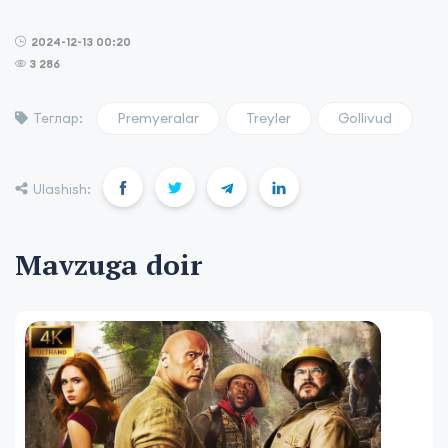
2024-12-13 00:20
3 286
Premyeralar
Treyler
Gollivud
Теглар:
Ulashish:
Mavzuga doir