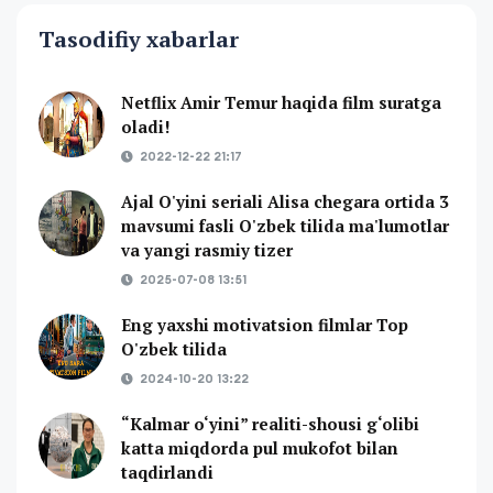
Tasodifiy xabarlar
Netflix Amir Temur haqida film suratga
oladi!
2022-12-22 21:17
Ajal O'yini seriali Alisa chegara ortida 3
mavsumi fasli O'zbek tilida ma'lumotlar
va yangi rasmiy tizer
2025-07-08 13:51
Eng yaxshi motivatsion filmlar Top
O'zbek tilida
2024-10-20 13:22
“Kalmar o‘yini” realiti-shousi g‘olibi
katta miqdorda pul mukofot bilan
taqdirlandi