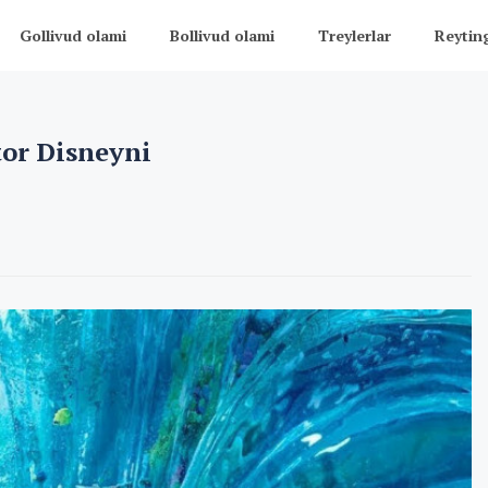
Gollivud olami
Bollivud olami
Treylerlar
Reytin
or Disneyni