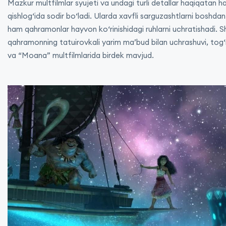
Mazkur multfilmlar syujeti va undagi turli detallar haqiqatan h
qishlog‘ida sodir bo‘ladi. Ularda xavfli sarguzashtlarni boshda
ham qahramonlar hayvon ko‘rinishidagi ruhlarni uchratishadi. S
qahramonning tatuirovkali yarim ma’bud bilan uchrashuvi, tog‘n
va “Moana” multfilmlarida birdek mavjud.