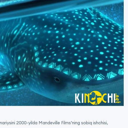
nariysini 2000-yilda Mandeville Films’ning sobiq ishchisi,