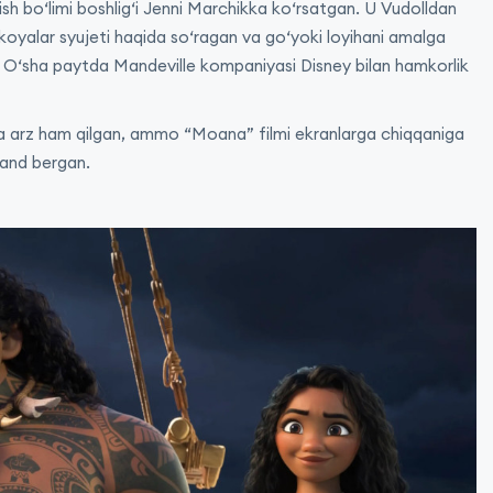
h bo‘limi boshlig‘i Jenni Marchikka ko‘rsatgan. U Vudolldan
 hikoyalar syujeti haqida so‘ragan va go‘yoki loyihani amalga
n. O‘sha paytda Mandeville kompaniyasi Disney bilan hamkorlik
ga arz ham qilgan, ammo “Moana” filmi ekranlarga chiqqaniga
pand bergan.