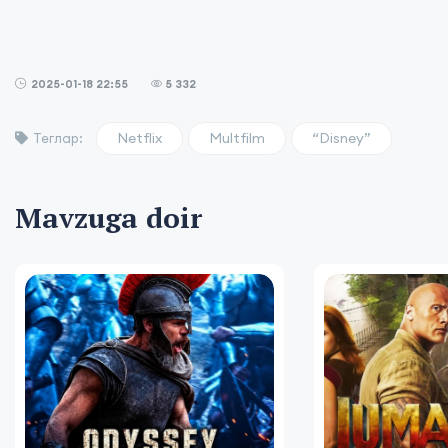
2025-01-18 22:55
5 332
Netflix
Multfilm
“Disney”
Теглар:
Mavzuga doir