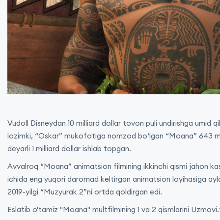
Vudoll Disneydan 10 milliard dollar tovon puli undirishga umi
lozimki, “Oskar” mukofotiga nomzod bo‘lgan “Moana” 643 mill
deyarli 1 milliard dollar ishlab topgan.
Avvalroq “Moana” animatsion filmining ikkinchi qismi jahon kassa
ichida eng yuqori daromad keltirgan animatsion loyihasiga ayla
2019-yilgi “Muzyurak 2”ni ortda qoldirgan edi.
Eslatib o'tamiz "Moana" multfilmining 1 va 2 qismlarini Uzmovi