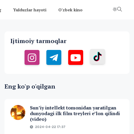
g
Yulduzlar hayoti
O'zbek kino
Ijtimoiy tarmoqlar
Eng ko'p o'qilgan
Sun’iy intellekt tomonidan yaratilgan
dunyodagi ilk film treyleri e’lon qilindi
(video)
2024-04-22 17:37