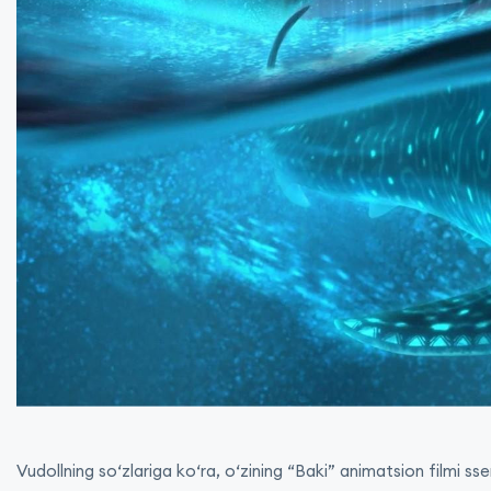
Vudollning so‘zlariga ko‘ra, o‘zining “Baki” animatsion filmi sse