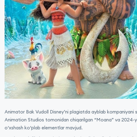
Animator Bak Vudoll Disney’ni plagiatda ayblab kompaniyani su
Animation Studios tomonidan chiqarilgan “Moana” va 2024-yilgi
o‘xshash ko‘plab elementlar mavjud.