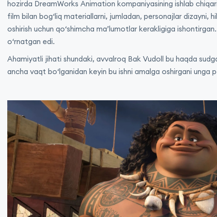
hozirda DreamWorks Animation kompaniyasining ishlab chiqaris
film bilan bog‘liq materiallarni, jumladan, personajlar dizayni,
oshirish uchun qo‘shimcha ma’lumotlar kerakligiga ishontirga
o‘rnatgan edi.
Ahamiyatli jihati shundaki, avvalroq Bak Vudoll bu haqda sud
ancha vaqt bo‘lganidan keyin bu ishni amalga oshirgani unga 