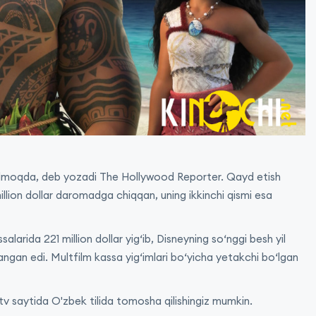
d qilmoqda, deb yozadi The Hollywood Reporter. Qayd etish
ion dollar daromadga chiqqan, uning ikkinchi qismi esa
larida 221 million dollar yig‘ib, Disneyning so‘nggi besh yil
ngan edi. Multfilm kassa yig‘imlari bo‘yicha yetakchi bo‘lgan
.tv saytida O'zbek tilida tomosha qilishingiz mumkin.