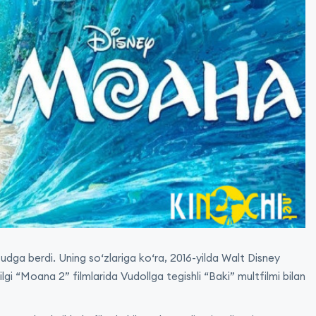
dga berdi. Uning so‘zlariga ko‘ra, 2016-yilda Walt Disney
 “Moana 2” filmlarida Vudollga tegishli “Baki” multfilmi bilan