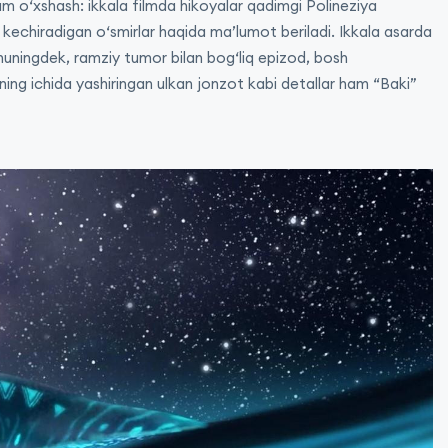
am o‘xshash: ikkala filmda hikoyalar qadimgi Polineziya
n kechiradigan o‘smirlar haqida ma’lumot beriladi. Ikkala asarda
huningdek, ramziy tumor bilan bog‘liq epizod, bosh
ing ichida yashiringan ulkan jonzot kabi detallar ham “Baki”